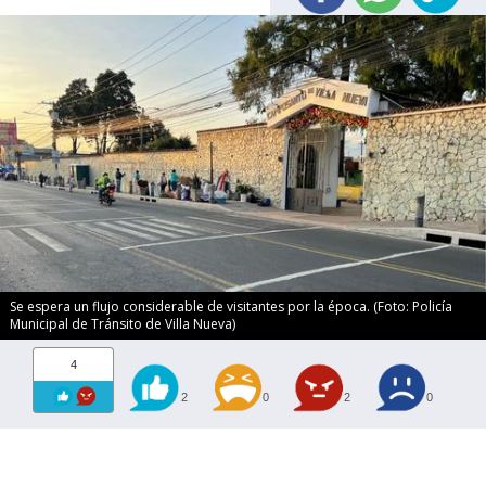
Se espera un flujo considerable de visitantes por la época. (Foto: Policía
Municipal de Tránsito de Villa Nueva)
4
2
0
2
0