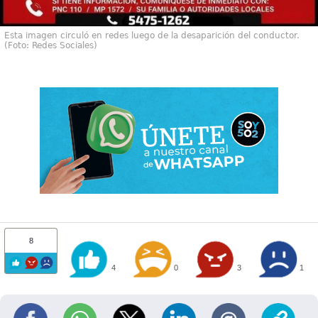
Esta imagen circuló en redes luego de la desaparición del conductor.
(Foto: Redes Sociales)
8
4
0
3
1