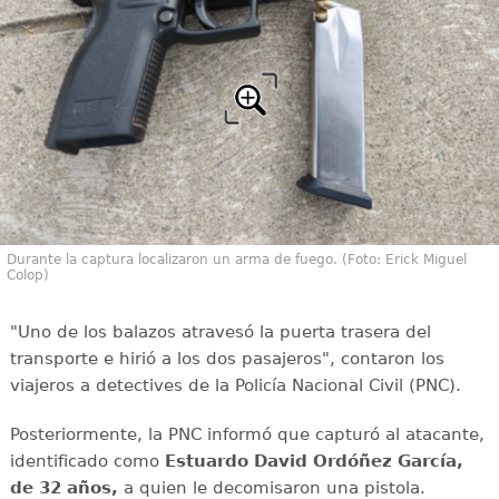
Durante la captura localizaron un arma de fuego. (Foto: Erick Miguel
Colop)
"Uno de los balazos atravesó la puerta trasera del
transporte e hirió a los dos pasajeros", contaron los
viajeros a detectives de la Policía Nacional Civil (PNC).
Posteriormente, la PNC informó que capturó al atacante,
identificado como
Estuardo David Ordóñez García,
de 32 años,
a quien le decomisaron una pistola.