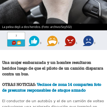
La pelea dejó a dos heridos. (Foto: archivo/Soy502)
7
0
2
5
0
Una mujer embarazada y un hombre resultaron
heridos luego de que el piloto de un camión disparara
contra un bus.
OTRAS NOTICIAS:
Vecinos de zona 14 comparten foto
de presuntos responsables de ataque armado
El conductor de un autobús y el de un camión de volteo
sostuvieron una acalorada discusión que terminó en