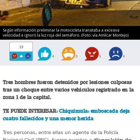
Según información preliminar la motocicleta transitaba a excesiva
velocidad e ignoró la luz roja del semáforo. (Foto: vía Amilcar Montejo)
13
4
0
5
4
Tres hombres fueron detenidos por lesiones culposas
tras un choque entre varios vehículos registrado en la
zona 1 de la capital.
TE PUEDE INTERESAR:
Chiquimula: emboscada deja
cuatro fallecidos y una menor herida
Tres personas, entre ellas un agente de la Policía
Nacional Civil (PNC), fueron puestas a
disposición de