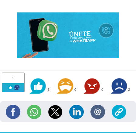
5
3
0
0
2