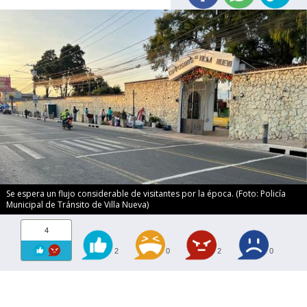
Se espera un flujo considerable de visitantes por la época. (Foto: Policía
Municipal de Tránsito de Villa Nueva)
4
2
0
2
0