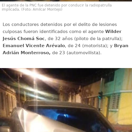
El agente de la PNC fue detenido por conducir la radiopatrulla
implicada. (Foto: Amilcar Montejo)
Los conductores detenidos por el delito de lesiones
culposas fueron identificados como el agente
Wilder
Jesús Chomá Soc
, de 32 años (piloto de la patrulla);
Emanuel Vicente Arévalo
, de 24 (motorista); y
Bryan
Adrián Monterroso,
de 23 (automovilista).