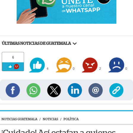
ÚLTIMAS NOTICIAS DE GUATEMALA
6
4
0
2
0
NOTICIAS GUATEMALA
/
NOTICIAS
/
POLÍTICA
¡Cuidado! Así estafan a quienes