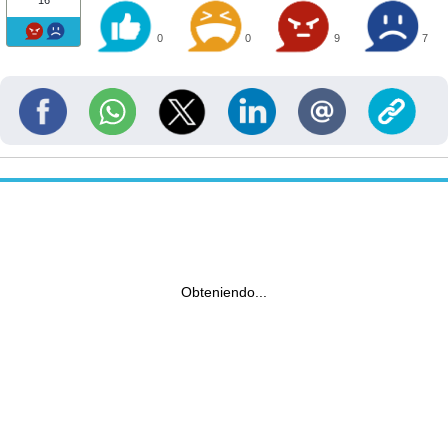
16
0
0
9
7
Obteniendo...