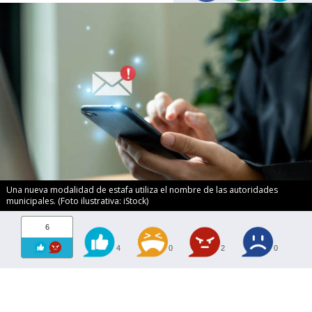
Una nueva modalidad de estafa utiliza el nombre de las autoridades
municipales. (Foto ilustrativa: iStock)
6
4
0
2
0