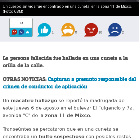
Un cuerpo sin vida fue encontrado en una cuneta, en la zona 11 de Mixco.
(Foto: CBM)
13
1
0
10
2
La persona fallecida fue hallada en una cuneta a la
orilla de la calle.
OTRAS NOTICIAS:
Capturan a presunto responsable del
crimen de conductor de aplicación
Un
macabro
hallazgo
se reportó la madrugada de
este jueves 6 de agosto en el bulevar El Fulgencio y 7a.
avenida "C" de la
zona 11 de Mixco
.
Transeúntes se percataron que en una cuneta se
encontraba un
bulto
sospechoso
con posibles restos