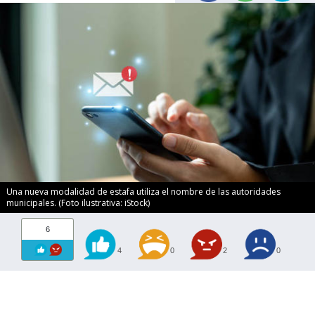
Una nueva modalidad de estafa utiliza el nombre de las autoridades
municipales. (Foto ilustrativa: iStock)
6
4
0
2
0