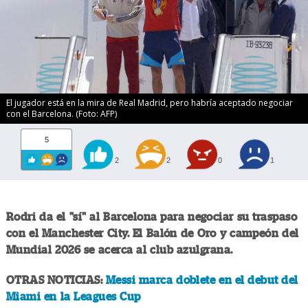
El jugador está en la mira de Real Madrid, pero habría aceptado negociar
con el Barcelona. (Foto: AFP)
5
2
2
0
1
Rodri da el "sí" al Barcelona para negociar su traspaso
con el Manchester City. El Balón de Oro y campeón del
Mundial 2026 se acerca al club azulgrana.
OTRAS NOTICIAS:
Messi marca doblete en el debut del
Miami en la Leagues Cup