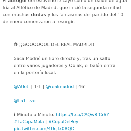
El
autogol
del esloveno le cayó como un balde de agua
fría al Atlético de Madrid, que inició la segunda mitad
con muchas
dudas
y los fantasmas del partido del 10
de enero comenzaron a resurgir.
⚽️ ¡¡GOOOOOOL DEL REAL MADRID!!
Saca Modrić un libre directo y, tras un salto
entre varios jugadores y Oblak, el balón entra
en la portería local.
@Atleti
| 1-1 |
@realmadrid
| 46’
@La1_tve
ℹ️ Minuto a Minuto:
https://t.co/CAQw8fCr6Y
#LaCopaMola
|
#CopaDelRey
pic.twitter.com/4UcJfx08QD