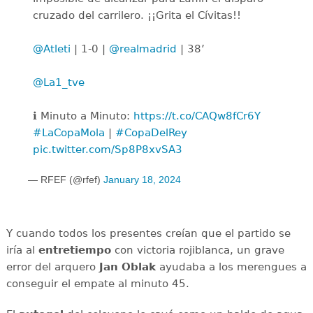
cruzado del carrilero. ¡¡Grita el Cívitas!!
@Atleti
| 1-0 |
@realmadrid
| 38’
@La1_tve
ℹ️ Minuto a Minuto:
https://t.co/CAQw8fCr6Y
#LaCopaMola
|
#CopaDelRey
pic.twitter.com/Sp8P8xvSA3
— RFEF (@rfef)
January 18, 2024
Y cuando todos los presentes creían que el partido se
iría al
entretiempo
con victoria rojiblanca, un grave
error del arquero
Jan Oblak
ayudaba a los merengues a
conseguir el empate al minuto 45.