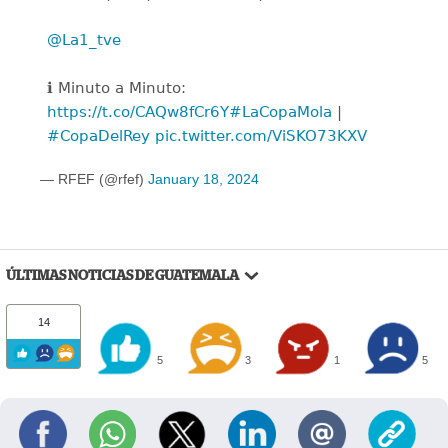
@La1_tve
ℹ️ Minuto a Minuto:
https://t.co/CAQw8fCr6Y
#LaCopaMola
|
#CopaDelRey
pic.twitter.com/ViSKO73KXV
— RFEF (@rfef)
January 18, 2024
ÚLTIMAS NOTICIAS DE GUATEMALA
14
5
3
1
5