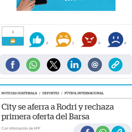
1
0
1
0
0
NOTICIAS GUATEMALA
/
DEPORTES
/
FÚTBOL INTERNACIONAL
City se aferra a Rodri y rechaza
primera oferta del Barsa
Con información de AFP