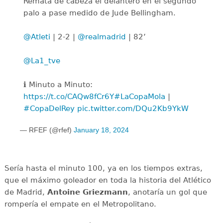
Remata de cabeza el delantero en el segundo
palo a pase medido de Jude Bellingham.
@Atleti
| 2-2 |
@realmadrid
| 82’
@La1_tve
ℹ️ Minuto a Minuto:
https://t.co/CAQw8fCr6Y
#LaCopaMola
|
#CopaDelRey
pic.twitter.com/DQu2Kb9YkW
— RFEF (@rfef)
January 18, 2024
Sería hasta el minuto 100, ya en los tiempos extras,
que el máximo goleador en toda la historia del Atlético
de Madrid,
Antoine Griezmann
, anotaría un gol que
rompería el empate en el Metropolitano.