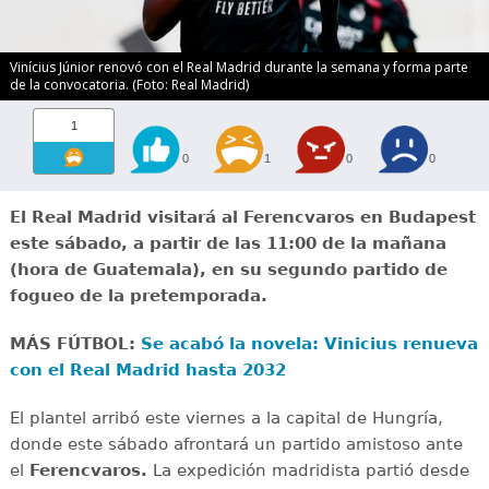
Vinícius Júnior renovó con el Real Madrid durante la semana y forma parte
de la convocatoria. (Foto: Real Madrid)
1
0
1
0
0
El Real Madrid visitará al Ferencvaros en Budapest
este sábado, a partir de las 11:00 de la mañana
(hora de Guatemala), en su segundo partido de
fogueo de la pretemporada.
MÁS FÚTBOL:
Se acabó la novela: Vinicius renueva
con el Real Madrid hasta 2032
El plantel arribó este viernes a la capital de Hungría,
donde este sábado afrontará un partido amistoso ante
el
Ferencvaros.
La expedición madridista partió desde