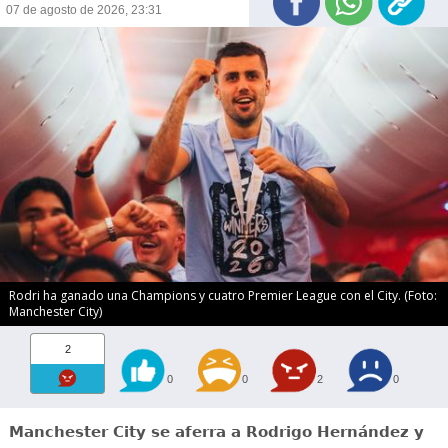
07 de agosto de 2026, 23:31
Rodri ha ganado una Champions y cuatro Premier League con el City. (Foto:
Manchester City)
2
0
0
2
0
Manchester City se aferra a Rodrigo Hernández y