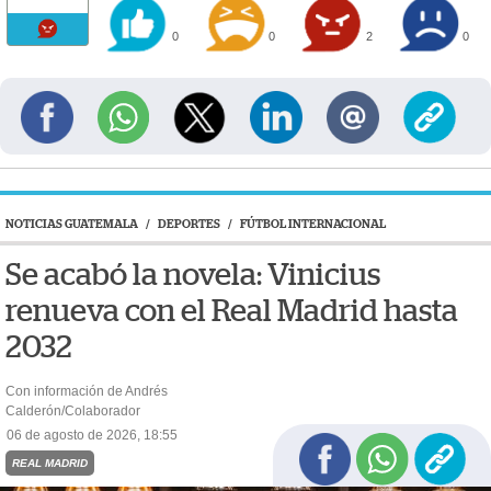
0
0
2
0
NOTICIAS GUATEMALA
/
DEPORTES
/
FÚTBOL INTERNACIONAL
Se acabó la novela: Vinicius
renueva con el Real Madrid hasta
2032
Con información de Andrés
Calderón/Colaborador
06 de agosto de 2026, 18:55
REAL MADRID