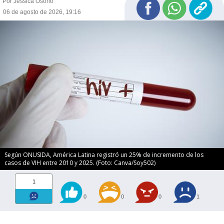
Por Jessica Osorio
06 de agosto de 2026, 19:16
Según ONUSIDA, América Latina registró un 25% de incremento de los
casos de VIH entre 2010 y 2025. (Foto: Canva/Soy502)
1
0
0
0
1