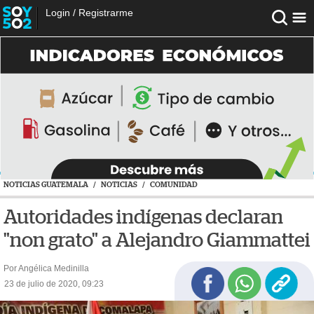
Login
/
Registrarme
NOTICIAS GUATEMALA
/
NOTICIAS
/
COMUNIDAD
Autoridades indígenas declaran
"non grato" a Alejandro Giammattei
Por Angélica Medinilla
23 de julio de 2020, 09:23