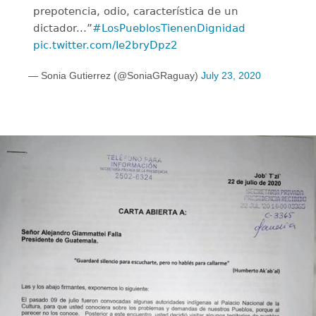
prepotencia, odio, característica de un
dictador...”
#LosPueblosTienenDignidad
pic.twitter.com/Ie2bryDpz2
— Sonia Gutierrez (@SoniaGRaguay)
July 23, 2020