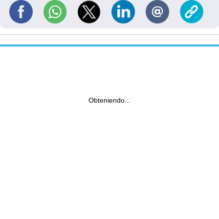
Obteniendo...