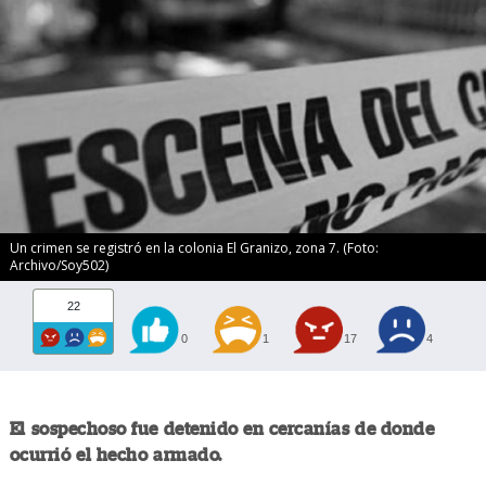
Un crimen se registró en la colonia El Granizo, zona 7. (Foto:
Archivo/Soy502)
22
0
1
17
4
El sospechoso fue detenido en cercanías de donde
ocurrió el hecho armado.