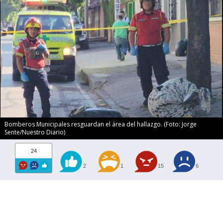
Bomberos Municipales resguardan el área del hallazgo. (Foto: Jorge
Sente/Nuestro Diario)
24
2
1
15
6