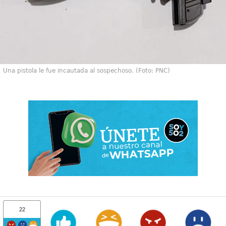
Una pistola le fue incautada al sospechoso. (Foto: PNC)
22