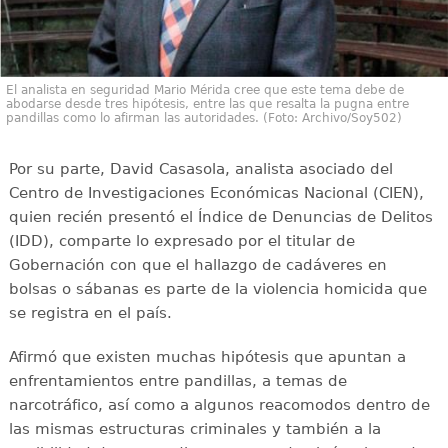
El analista en seguridad Mario Mérida cree que este tema debe de
abodarse desde tres hipótesis, entre las que resalta la pugna entre
pandillas como lo afirman las autoridades. (Foto: Archivo/Soy502)
Por su parte, David Casasola, analista asociado del
Centro de Investigaciones Económicas Nacional (CIEN),
quien recién presentó el Índice de Denuncias de Delitos
(IDD), comparte lo expresado por el titular de
Gobernación con que el hallazgo de cadáveres en
bolsas o sábanas es parte de la violencia homicida que
se registra en el país.
Afirmó que existen muchas hipótesis que apuntan a
enfrentamientos entre pandillas, a temas de
narcotráfico, así como a algunos reacomodos dentro de
las mismas estructuras criminales y también a la