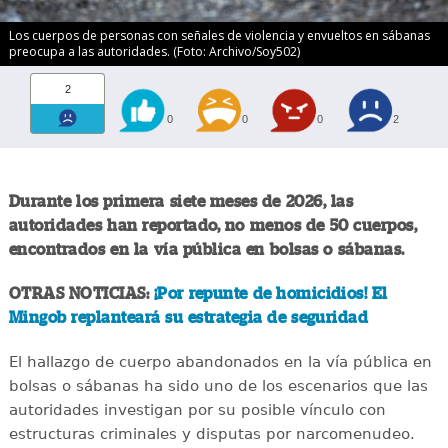
Los cuerpos de personas con señales de violencia y envueltos en sábanas
preocupa a las autoridades. (Foto: Archivo/Soy502)
2
0
0
0
2
Durante los primera siete meses de 2026, las
autoridades han reportado, no menos de 50 cuerpos,
encontrados en la vía pública en bolsas o sábanas.
OTRAS NOTICIAS:
¡Por repunte de homicidios! El
Mingob replanteará su estrategia de seguridad
El hallazgo de cuerpo abandonados en la vía pública en
bolsas o sábanas ha sido uno de los escenarios que las
autoridades investigan por su posible vínculo con
estructuras criminales y disputas por narcomenudeo.