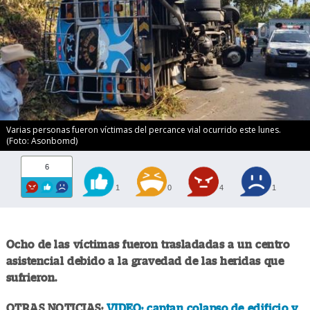
Varias personas fueron víctimas del percance vial ocurrido este lunes.
(Foto: Asonbomd)
6
1
0
4
1
Ocho de las víctimas fueron trasladadas a un centro
asistencial debido a la gravedad de las heridas que
sufrieron.
OTRAS NOTICIAS:
VIDEO: captan colapso de edificio y