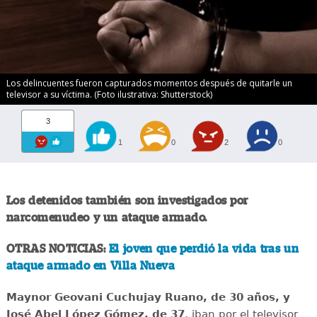
Los delincuentes fueron capturados momentos después de quitarle un
televisor a su víctima. (Foto ilustrativa: Shutterstock)
3
1
0
2
0
Los detenidos también son investigados por
narcomenudeo y un ataque armado.
OTRAS NOTICIAS:
El joven que perdió la vida tras un
ataque armado en Villa Nueva
Maynor Geovani Cuchujay Ruano, de 30 años, y
José Abel López Gómez, de 37
, iban por el televisor