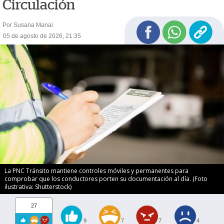
Circulación
Por Susana Manai
05 de agosto de 2026, 21:35
La PNC Tránsito mantiene controles móviles y permanentes para
comprobar que los conductores porten su documentación al día. (Foto
ilustrativa: Shutterstock)
27
9
7
7
4