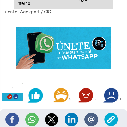
92%
interno
Fuente: Agexport / CIG
3
0
0
2
1