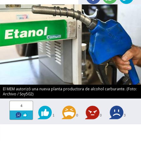
El MEM autorizó una nueva planta productora de alcohol carburante. (Foto:
Archivo / Soy502)
4
1
0
0
3