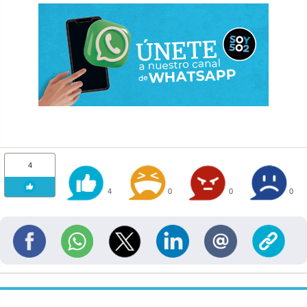
4
4
0
0
0