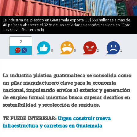
La industria del plástico en Guatemala exporta US$668 millones a más de
40 países y abastece el 92 % de las actividades económicas locales. (Foto
ilustrativa: Shutterstock)
3
0
0
2
1
La industria plástica guatemalteca se consolida como
un pilar manufacturero clave para la economía
nacional, impulsando envíos al exterior y generación
de empleo formal mientras busca superar desafíos en
sostenibilidad y recolección de residuos.
TE PUEDE INTERESAR:
Urgen construir nueva
infraestructura y carreteras en Guatemala