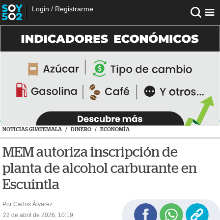
Login
/
Registrarme
NOTICIAS GUATEMALA
/
DINERO
/
ECONOMÍA
MEM autoriza inscripción de
planta de alcohol carburante en
Escuintla
Por Carlos Álvarez
22 de abril de 2026, 10:19