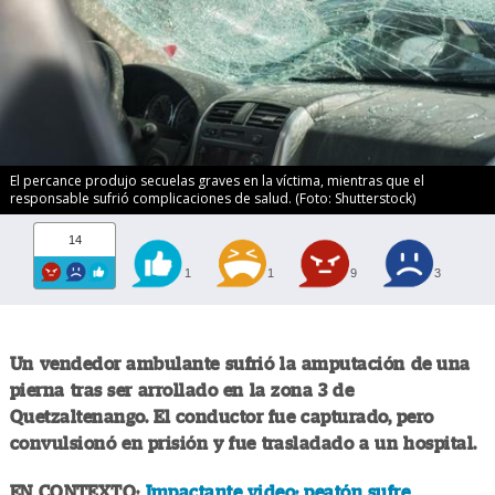
El percance produjo secuelas graves en la víctima, mientras que el
responsable sufrió complicaciones de salud. (Foto: Shutterstock)
14
1
1
9
3
Un vendedor ambulante sufrió la amputación de una
pierna tras ser arrollado en la zona 3 de
Quetzaltenango. El conductor fue capturado, pero
convulsionó en prisión y fue trasladado a un hospital.
EN CONTEXTO:
Impactante video: peatón sufre