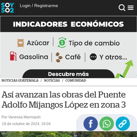
Login
/
Registrarme
NOTICIAS GUATEMALA
/
NOTICIAS
/
COMUNIDAD
Así avanzan las obras del Puente
Adolfo Mijangos López en zona 3
Por Vanessa Marroquín
19 de octubre de 2024, 16:04