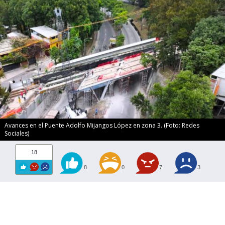
Avances en el Puente Adolfo Mijangos López en zona 3. (Foto: Redes
Sociales)
18
8
0
7
3