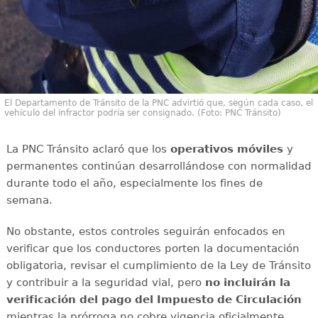
El Departamento de Tránsito de la PNC advirtió que, según cada caso, el
vehículo del infractor podría ser consignado. (Foto: PNC Tránsito)
La PNC Tránsito aclaró que los
operativos móviles
y
permanentes continúan desarrollándose con normalidad
durante todo el año, especialmente los fines de
semana.
No obstante, estos controles seguirán enfocados en
verificar que los conductores porten la documentación
obligatoria, revisar el cumplimiento de la Ley de Tránsito
y contribuir a la seguridad vial, pero
no incluirán la
verificación del pago del Impuesto de Circulación
mientras la prórroga no cobre vigencia oficialmente.