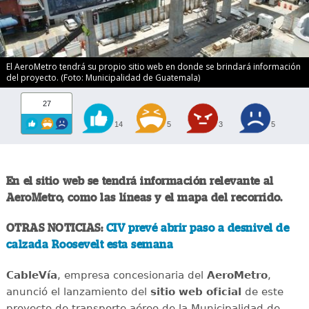
El AeroMetro tendrá su propio sitio web en donde se brindará información
del proyecto. (Foto: Municipalidad de Guatemala)
27
14
5
3
5
En el sitio web se tendrá información relevante al
AeroMetro, como las líneas y el mapa del recorrido.
OTRAS NOTICIAS:
CIV prevé abrir paso a desnivel de
calzada Roosevelt esta semana
CableVía
, empresa concesionaria del
AeroMetro
,
anunció el lanzamiento del
sitio web oficial
de este
proyecto de transporte aéreo de la Municipalidad de