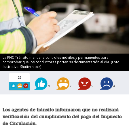
La PNC Tránsito mantiene controles móviles y permanentes para
comprobar que los conductores porten su documentación al día. (Foto
ilustrativa: Shutterstock)
25
9
7
5
4
Los agentes de tránsito informaron que no realizará
verificación del cumplimiento del pago del Impuesto
de Circulación.