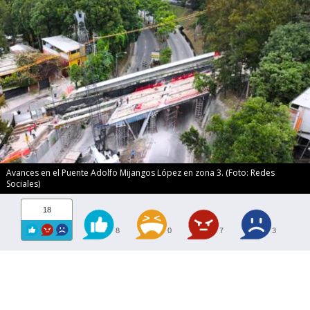
Avances en el Puente Adolfo Mijangos López en zona 3. (Foto: Redes
Sociales)
18
8
0
7
3