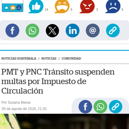
14
5
3
5
NOTICIAS GUATEMALA
/
NOTICIAS
/
COMUNIDAD
PMT y PNC Tránsito suspenden
multas por Impuesto de
Circulación
Por Susana Manai
05 de agosto de 2026, 21:35