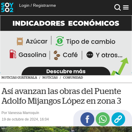
Login
/
Registrarme
NOTICIAS GUATEMALA
/
NOTICIAS
/
COMUNIDAD
Así avanzan las obras del Puente
Adolfo Mijangos López en zona 3
Por Vanessa Marroquín
19 de octubre de 2024, 16:04