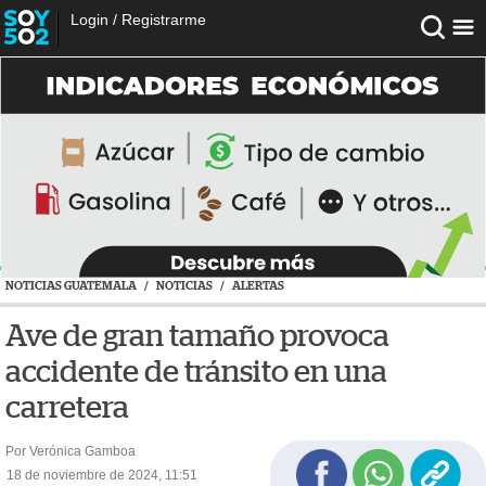
Login
/
Registrarme
NOTICIAS GUATEMALA
/
NOTICIAS
/
ALERTAS
Ave de gran tamaño provoca
accidente de tránsito en una
carretera
Por Verónica Gamboa
18 de noviembre de 2024, 11:51