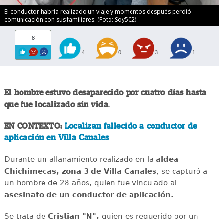
El conductor habría realizado un viaje y momentos después perdió
comunicación con sus familiares. (Foto: Soy502)
8
4
0
3
1
El hombre estuvo desaparecido por cuatro días hasta
que fue localizado sin vida.
EN CONTEXTO:
Localizan fallecido a conductor de
aplicación en Villa Canales
Durante un allanamiento realizado en la
aldea
Chichimecas, zona 3 de Villa Canales
, se capturó a
un hombre de 28 años, quien fue vinculado al
asesinato de un conductor de aplicación.
Se trata de
Cristian "N",
quien es requerido por un