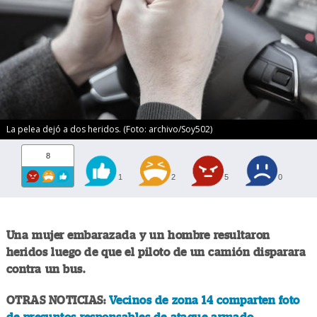
La pelea dejó a dos heridos. (Foto: archivo/Soy502)
8
1
2
5
0
Una mujer embarazada y un hombre resultaron
heridos luego de que el piloto de un camión disparara
contra un bus.
OTRAS NOTICIAS:
Vecinos de zona 14 comparten foto