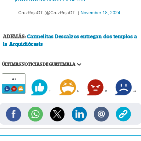
— CruzRojaGT (@CruzRojaGT_)
November 18, 2024
ADEMÁS:
Carmelitas Descalzos entregan dos templos a
la Arquidiócesis
ÚLTIMAS NOTICIAS DE GUATEMALA
43
5
6
8
24