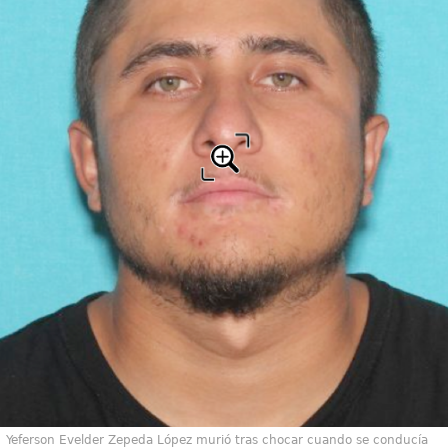
Yeferson Evelder Zepeda López murió tras chocar cuando se conducía