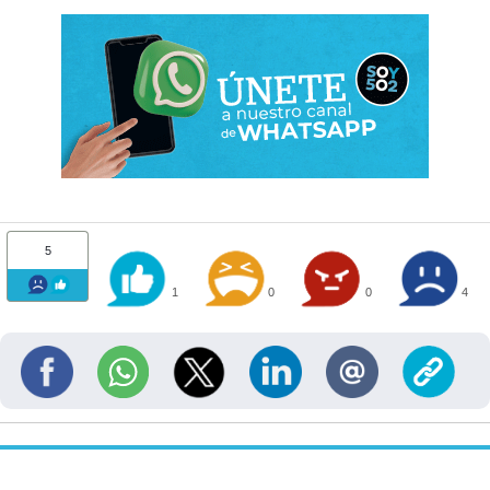
5
1
0
0
4