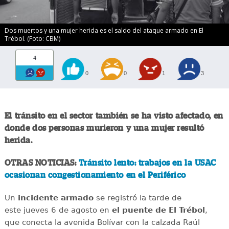
Dos muertos y una mujer herida es el saldo del ataque armado en El
Trébol. (Foto: CBM)
4
0
0
1
3
El tránsito en el sector también se ha visto afectado, en
donde dos personas murieron y una mujer resultó
herida.
OTRAS NOTICIAS:
Tránsito lento: trabajos en la USAC
ocasionan congestionamiento en el Periférico
Un
incidente
armado
se registró la tarde de
este jueves 6 de agosto en
el puente de El Trébol
,
que conecta la avenida Bolívar con la calzada Raúl