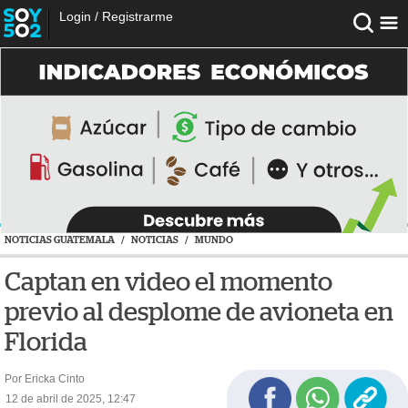
Login
/
Registrarme
NOTICIAS GUATEMALA
/
NOTICIAS
/
MUNDO
Captan en video el momento
previo al desplome de avioneta en
Florida
Por Ericka Cinto
12 de abril de 2025, 12:47