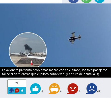
La avioneta presentó problemas mecánicos en el timón, los tres pasajeros
fallecieron mientras que el piloto sobrevivió. (Captura de pantalla: X)
29
3
1
4
21