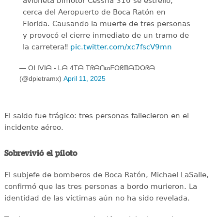
avioneta bimotor Cessna 310 se estrelló,
cerca del Aeropuerto de Boca Ratón en
Florida. Causando la muerte de tres personas
y provocó el cierre inmediato de un tramo de
la carretera‼️
pic.twitter.com/xc7fscV9mn
— OᒪIᐯIᗩ - ᒪᗩ 4Tᗩ TᖇᗩᑎᔕᖴOᖇᗰᗩᗪOᖇᗩ
(@dpietramx)
April 11, 2025
El saldo fue trágico: tres personas fallecieron en el
incidente aéreo.
Sobrevivió el piloto
El subjefe de bomberos de Boca Ratón, Michael LaSalle,
confirmó que las tres personas a bordo murieron. La
identidad de las víctimas aún no ha sido revelada.