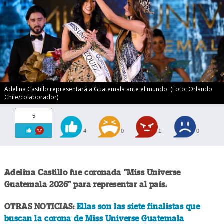
Adelina Castillo representará a Guatemala ante el mundo. (Foto: Orlando
Chile/colaborador)
5
4
0
1
0
Adelina Castillo fue coronada "Miss Universe
Guatemala 2026" para representar al país.
OTRAS NOTICIAS:
Ellas son las siete finalistas que
buscan la corona de Miss Universe Guatemala