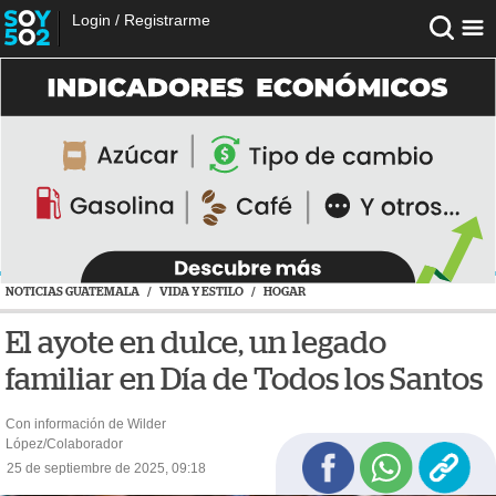
Login
/
Registrarme
NOTICIAS GUATEMALA
/
VIDA Y ESTILO
/
HOGAR
El ayote en dulce, un legado
familiar en Día de Todos los Santos
Con información de Wilder
López/Colaborador
25 de septiembre de 2025, 09:18