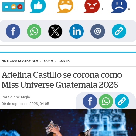
5
2
1
0
NOTICIAS GUATEMALA
/
FAMA
/
GENTE
Adelina Castillo se corona como
Miss Universe Guatemala 2026
Por Selene Mejía
09 de agosto de 2026, 04:05