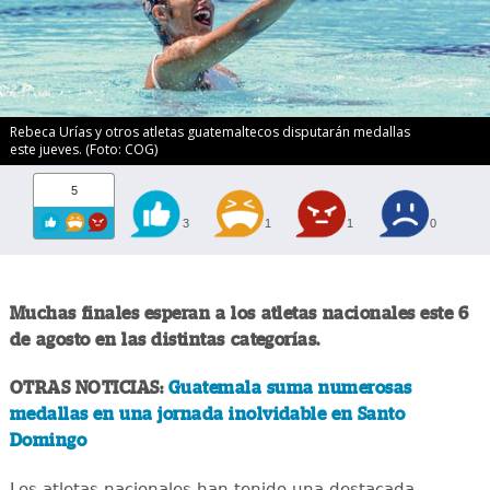
Rebeca Urías y otros atletas guatemaltecos disputarán medallas
este jueves. (Foto: COG)
5
3
1
1
0
Muchas finales esperan a los atletas nacionales este 6
de agosto en las distintas categorías.
OTRAS NOTICIAS:
Guatemala suma numerosas
medallas en una jornada inolvidable en Santo
Domingo
Los atletas nacionales han tenido una destacada