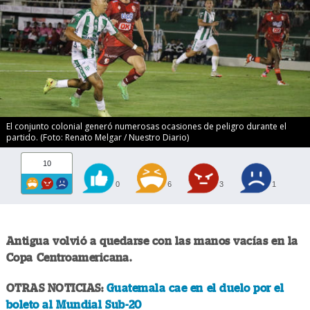
El conjunto colonial generó numerosas ocasiones de peligro durante el
partido. (Foto: Renato Melgar / Nuestro Diario)
10
0
6
3
1
Antigua volvió a quedarse con las manos vacías en la
Copa Centroamericana.
OTRAS NOTICIAS:
Guatemala cae en el duelo por el
boleto al Mundial Sub-20