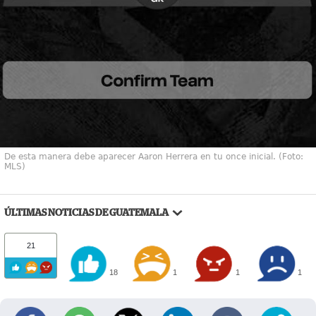
De esta manera debe aparecer Aaron Herrera en tu once inicial. (Foto:
MLS)
ÚLTIMAS NOTICIAS DE GUATEMALA
21
18
1
1
1