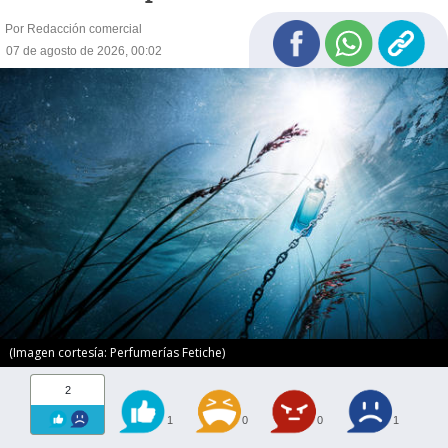
Por Redacción comercial
07 de agosto de 2026, 00:02
(Imagen cortesía: Perfumerías Fetiche)
2
1
0
0
1