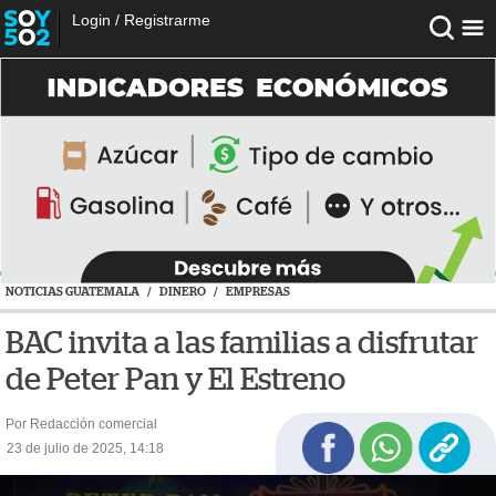
Login
/
Registrarme
NOTICIAS GUATEMALA
/
DINERO
/
EMPRESAS
BAC invita a las familias a disfrutar
de Peter Pan y El Estreno
Por Redacción comercial
23 de julio de 2025, 14:18