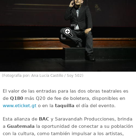
(Fotografía por: Ana Lucía Castillo / Soy 502)
El valor de las entradas para las dos obras teatrales es
de
Q180
más Q20 de fee de boletera, disponibles en
www.eticket.gt
o en la
taquilla
el día del evento.
Esta alianza de
BAC
y Saravandah Producciones, brinda
a
Guatemala
la oportunidad de conectar a su población
con la cultura, como también impulsar a los artistas,