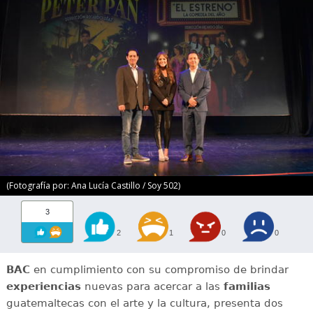
(Fotografía por: Ana Lucía Castillo / Soy 502)
3
2
1
0
0
BAC
en cumplimiento con su compromiso de brindar
experiencias
nuevas para acercar a las
familias
guatemaltecas con el arte y la cultura, presenta dos