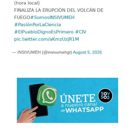
(hora local)
FINALIZA LA ERUPCIÓN DEL VOLCÁN DE
FUEGO
#SomosINSIVUMEH
#PasiónPorLaCiencia
#ElPuebloDignoEsPrimero
#CIV
pic.twitter.com/aKmzUzjR1M
— INSIVUMEH (@insivumehgt)
August 5, 2026