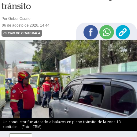
tránsito
Por Geber Osorio
06 de agosto de 2026, 14:44
CIUDAD DE GUATEMALA
Un conductor fue atacado a balazos en pleno tránsito de la zona 13
capitalina. (Foto: CBM)