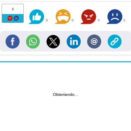
6
0
0
4
2
Obteniendo...