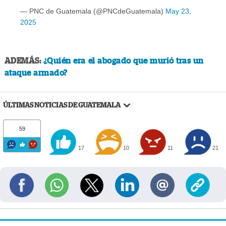
— PNC de Guatemala (@PNCdeGuatemala)
May 23,
2025
ADEMÁS:
¿Quién era el abogado que murió tras un
ataque armado?
ÚLTIMAS NOTICIAS DE GUATEMALA
59
17
10
11
21