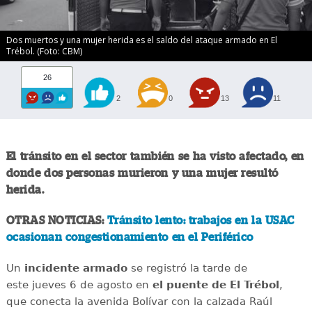
Dos muertos y una mujer herida es el saldo del ataque armado en El
Trébol. (Foto: CBM)
26
2
0
13
11
El tránsito en el sector también se ha visto afectado, en
donde dos personas murieron y una mujer resultó
herida.
OTRAS NOTICIAS:
Tránsito lento: trabajos en la USAC
ocasionan congestionamiento en el Periférico
Un
incidente
armado
se registró la tarde de
este jueves 6 de agosto en
el puente de El Trébol
,
que conecta la avenida Bolívar con la calzada Raúl