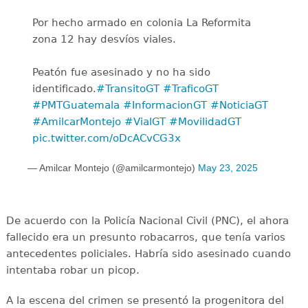
Por hecho armado en colonia La Reformita
zona 12 hay desvíos viales.
Peatón fue asesinado y no ha sido
identificado.
#TransitoGT
#TraficoGT
#PMTGuatemala
#InformacionGT
#NoticiaGT
#AmilcarMontejo
#VialGT
#MovilidadGT
pic.twitter.com/oDcACvCG3x
— Amilcar Montejo (@amilcarmontejo)
May 23, 2025
De acuerdo con la Policía Nacional Civil (PNC), el ahora
fallecido era un presunto robacarros, que tenía varios
antecedentes policiales. Habría sido asesinado cuando
intentaba robar un picop.
A la escena del crimen se presentó la progenitora del