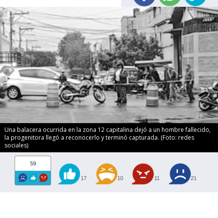
Una balacera ocurrida en la zona 12 capitalina dejó a un hombre fallecido,
la progenitora llegó a reconocerlo y terminó capturada. (Foto: redes
sociales)
59
17
10
11
21