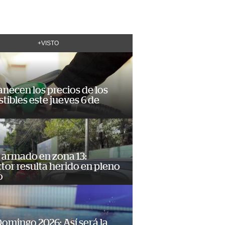
+VISTO
necen los precios de los
ibles este jueves 6 de
 armado en zona 13:
or resulta herido en pleno
o
omingo 2026: Así será la