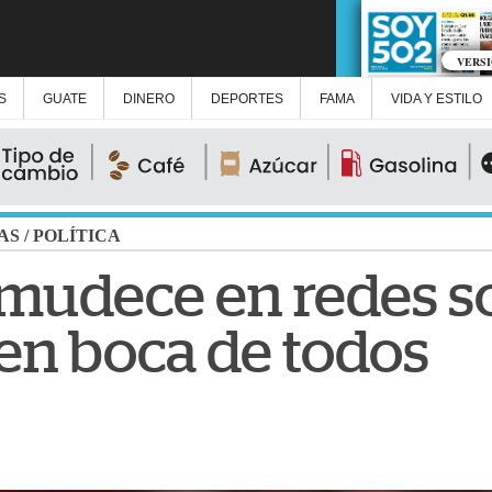
VERS
S
GUATE
DINERO
DEPORTES
FAMA
VIDA Y ESTILO
AS
/
POLÍTICA
nmudece en redes so
 en boca de todos