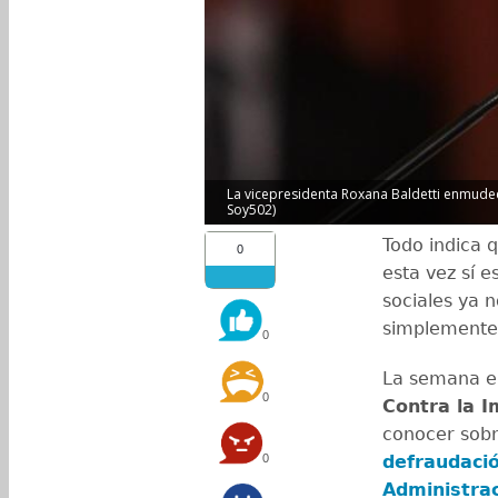
La vicepresidenta Roxana Baldetti enmudeci
Soy502)
Todo indica 
0
esta vez sí 
sociales ya 
simplemente 
0
La semana e
0
Contra la 
conocer sobr
0
defraudaci
Administrac