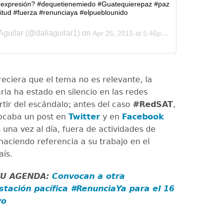
e expresión? #dequetienemiedo #Guatequierepaz #paz
itud #fuerza #renunciaya #elpueblounido
Aguilar (@daliaguilar1) on
Apr 25, 2015 at 5:46pm PDT
eciera que el tema no es relevante, la
ia ha estado en silencio en las redes
rtir del escándalo; antes del caso
#RedSAT
,
ocaba un post en
Twitter
y en
Facebook
 una vez al día, fuera de actividades de
haciendo referencia a su trabajo en el
aís.
TU AGENDA:
Convocan a otra
stación pacífica #RenunciaYa para el 16
yo