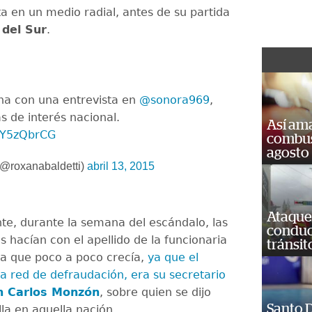
ta en un medio radial, antes de su partida
 del Sur
.
na con una entrevista en
@sonora969
,
 de interés nacional.
Así ama
xbY5zQbrCG
combust
agosto
(@roxanabaldetti)
abril 13, 2015
Ataque
te, durante la semana del escándalo, las
conduct
s hacían con el apellido de la funcionaria
tránsit
a que poco a poco crecía,
ya que el
la red de defraudación, era su secretario
n Carlos Monzón
, sobre quien se dijo
Santo D
lla en aquella nación.