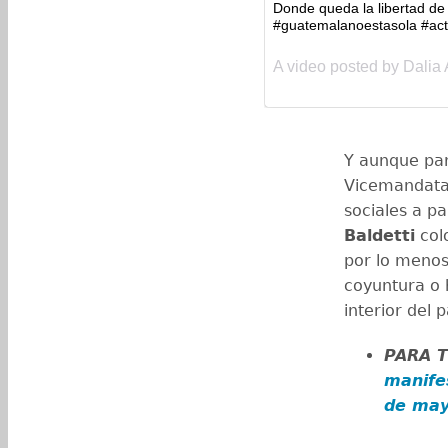
Donde queda la libertad d
#guatemalanoestasola #act
A video posted by Dalia 
Y aunque par
Vicemandatar
sociales a pa
Baldetti
col
por lo menos
coyuntura o 
interior del p
PARA 
manife
de ma