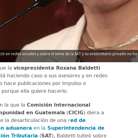
ó en redes sociales y sobre el tema de la SAT y su exsecretario privado no ha 
que la
vicepresidenta Roxana Baldetti
está haciendo caso a sus asesores y en redes
no hace publicaciones por impulso o
porque ella quiere hacerlo.
n la que la
Comisión Internacional
Impunidad en Guatemala
(
CICIG
) diera a
e la desarticulación de una
r
ed de
ón aduanera
en la
Superintendencia de
ión Tributaria
(
SAT
), Baldetti tuiteó sobre