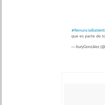
#RenunciaBaldett
que es parte de t
— AuryGonzález (