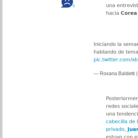
una entrevis
0
hacia
Corea
Iniciando la sema
hablando de temas
pic.twitter.com/
— Roxana Baldetti 
Posteriormen
redes sociale
una tendenci
cabecilla de 
privado,
Jua
estuvo con e