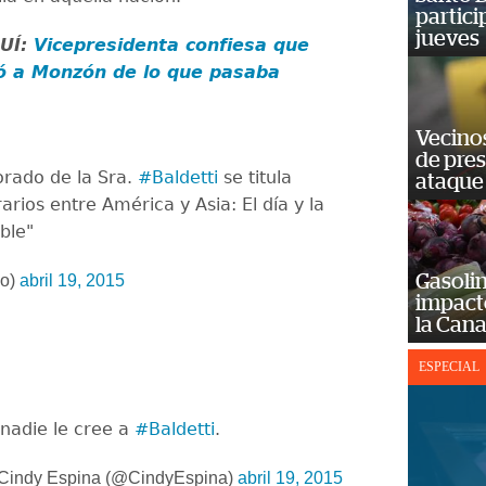
partici
jueves
UÍ:
Vicepresidenta confiesa que
ó a Monzón de lo que pasaba
Vecino
de pre
rado de la Sra.
#Baldetti
se titula
ataque
arios entre América y Asia: El día y la
ble"
Gasolin
lo)
abril 19, 2015
impact
la Cana
ESPECIAL
 nadie le cree a
#Baldetti
.
Cindy Espina (@CindyEspina)
abril 19, 2015