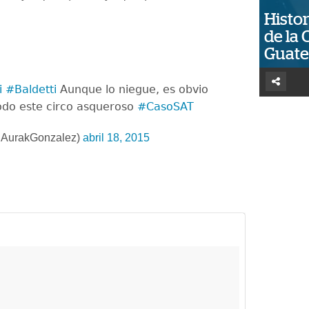
Histor
de la 
Guat
i
#Baldetti
Aunque lo niegue, es obvio
odo este circo asqueroso
#CasoSAT
@AurakGonzalez)
abril 18, 2015