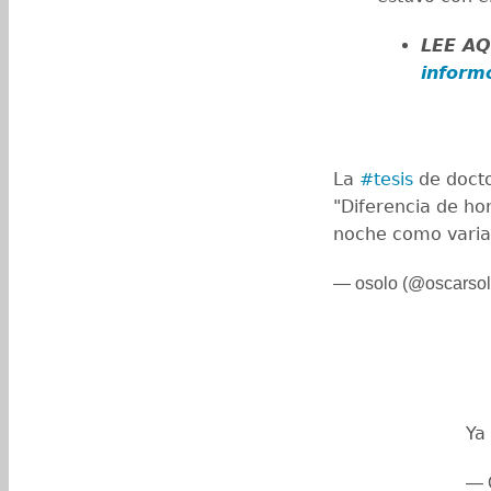
LEE AQ
inform
La
#tesis
de docto
"Diferencia de hor
noche como varia
— osolo (@oscarso
Ya
— 