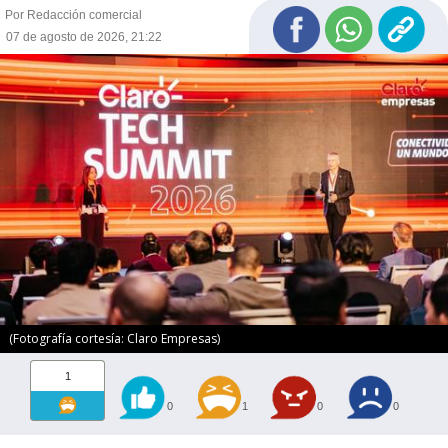
Por Redacción comercial
07 de agosto de 2026, 21:22
(Fotografía cortesía: Claro Empresas)
1
0
1
0
0