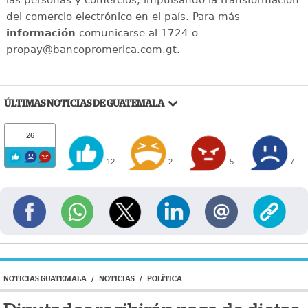
del comercio electrónico en el país. Para más
información
comunicarse al 1724 o
propay@bancopromerica.com.gt.
ÚLTIMAS NOTICIAS DE GUATEMALA
26
12
2
5
7
NOTICIAS GUATEMALA
/
NOTICIAS
/
POLÍTICA