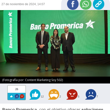
27 de noviembre de 2024, 14:07
(Fotografía por: Content Marketing Soy 502)
26
12
2
5
7
Banco Promerica
, con el objetivo ofrecer
soluciones