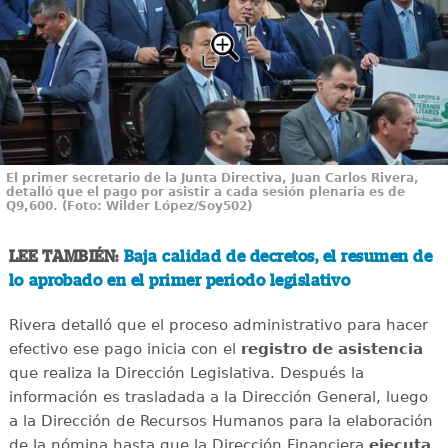
El primer secretario de la Junta Directiva, Juan Carlos Rivera,
detalló que el pago por asistir a cada sesión plenaria es de
Q9,600. (Foto: Wilder López/Soy502)
LEE TAMBIÉN:
Baja calidad de decretos, el resumen de
lo aprobado en el primer periodo legislativo
Rivera detalló que el proceso administrativo para hacer
efectivo ese pago inicia con el
registro de asistencia
que realiza la Dirección Legislativa. Después la
información es trasladada a la Dirección General, luego
a la Dirección de Recursos Humanos para la elaboración
de la nómina hasta que la Dirección Financiera
ejecuta