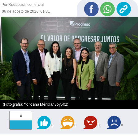
Por Redacción comercial
06 de agosto de 2026, 01:31
(Fotografía: Yordana Mérida/ Soy502)
0
0
0
0
0