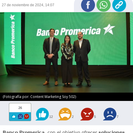
27 de noviembre de 2024, 14:07
(Fotografía por: Content Marketing Soy 502)
26
12
2
5
7
Banco Promerica
, con el objetivo ofrecer
soluciones