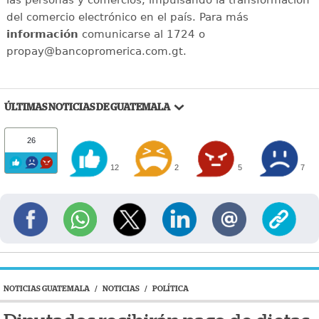
del comercio electrónico en el país. Para más
información
comunicarse al 1724 o
propay@bancopromerica.com.gt.
ÚLTIMAS NOTICIAS DE GUATEMALA
26
12
2
5
7
NOTICIAS GUATEMALA
/
NOTICIAS
/
POLÍTICA