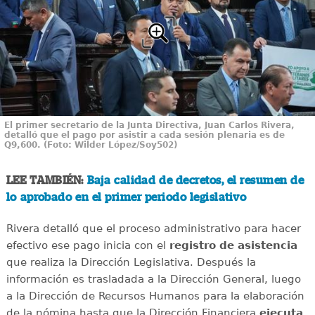
El primer secretario de la Junta Directiva, Juan Carlos Rivera,
detalló que el pago por asistir a cada sesión plenaria es de
Q9,600. (Foto: Wilder López/Soy502)
LEE TAMBIÉN:
Baja calidad de decretos, el resumen de
lo aprobado en el primer periodo legislativo
Rivera detalló que el proceso administrativo para hacer
efectivo ese pago inicia con el
registro de asistencia
que realiza la Dirección Legislativa. Después la
información es trasladada a la Dirección General, luego
a la Dirección de Recursos Humanos para la elaboración
de la nómina hasta que la Dirección Financiera
ejecuta