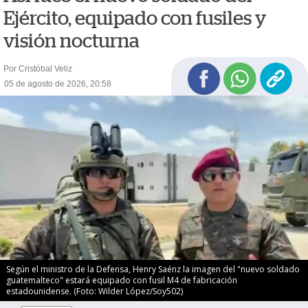
Ejército, equipado con fusiles y
visión nocturna
Por Cristóbal Veliz
05 de agosto de 2026, 20:58
Según el ministro de la Defensa, Henry Saénz la imagen del "nuevo soldado
guatemalteco" estará equipado con fusil M4 de fabricación
estadounidense. (Foto: Wilder López/Soy502)