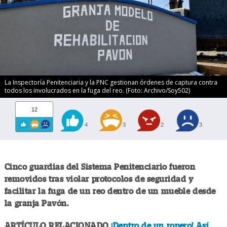
La Inspectoría Penitenciaria y la PNC gestionan órdenes de captura contra
todos los involucrados en la fuga del reo. (Foto: Archivo/Soy502)
12
4
3
2
3
Cinco guardias del Sistema Penitenciario fueron
removidos tras violar protocolos de seguridad y
facilitar la fuga de un reo dentro de un mueble desde
la granja Pavón.
ARTÍCULO RELACIONADO
¡Dentro de un ropero! Así