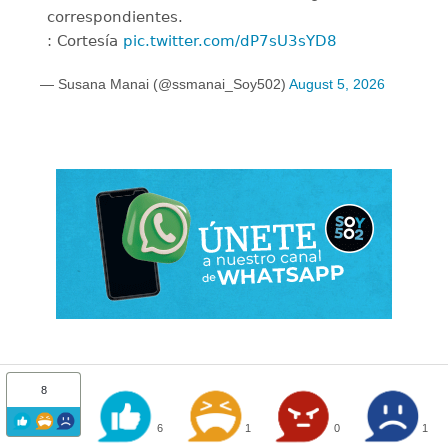
correspondientes.
: Cortesía
pic.twitter.com/dP7sU3sYD8
— Susana Manai (@ssmanai_Soy502)
August 5, 2026
8
6
1
0
1