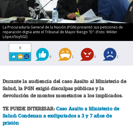
La Procuraduría General de la Nación (PGN) presentó sus peticiones de
reparación digna ante el Tribunal de Mayor Riesgo “D”. (Foto: Wilder
López/Soy502)
8
6
1
0
1
Durante la audiencia del caso Asalto al Ministerio de
Salud, la PGN exigió disculpas públicas y la
devolución de montos monetarios a los implicados.
TE PUEDE INTERESAR:
Caso Asalto a Ministerio de
Salud: Condenan a exdiputados a 3 y 7 años de
prisión