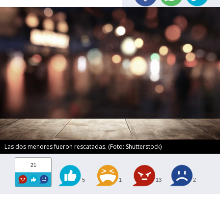
Las dos menores fueron rescatadas. (Foto: Shutterstock)
21
5
1
13
2