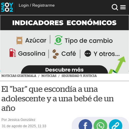
Login
/
Registrarme
NOTICIAS GUATEMALA
/
NOTICIAS
/
SEGURIDAD Y JUSTICIA
El "bar" que escondía a una
adolescente y a una bebé de un
año
Por Jessica González
31 de agosto de 2025, 11:33