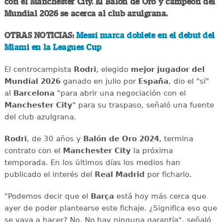
con el Manchester City. El Balón de Oro y campeón del
Mundial 2026 se acerca al club azulgrana.
OTRAS NOTICIAS:
Messi marca doblete en el debut del
Miami en la Leagues Cup
El centrocampista
Rodri
, elegido
mejor jugador del
Mundial 2026
ganado en julio por
España
, dio el "sí"
al
Barcelona
"para abrir una negociación con el
Manchester City
" para su traspaso, señaló una fuente
del club azulgrana.
Rodri
, de 30 años y
Balón de Oro 2024
, termina
contrato con el
Manchester City
la próxima
temporada. En los últimos días los medios han
publicado el interés del
Real Madrid
por ficharlo.
"Podemos decir que el
Barça
está hoy más cerca que
ayer de poder plantearse este fichaje. ¿Significa eso que
se vaya a hacer? No. No hay ninguna garantía", señaló