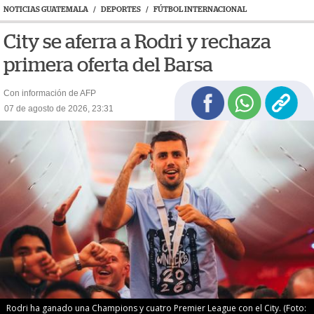
NOTICIAS GUATEMALA
/
DEPORTES
/
FÚTBOL INTERNACIONAL
City se aferra a Rodri y rechaza
primera oferta del Barsa
Con información de AFP
07 de agosto de 2026, 23:31
Rodri ha ganado una Champions y cuatro Premier League con el City. (Foto: