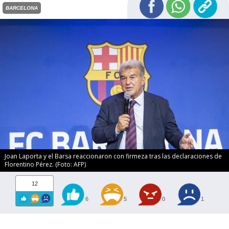
BARCELONA
Joan Laporta y el Barsa reaccionaron con firmeza tras las declaraciones de
Florentino Pérez. (Foto: AFP)
12
6
5
0
1