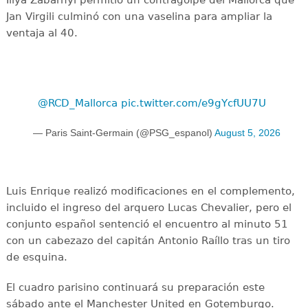
Illya Zabarnyi permitió un contragolpe del Mallorca que
Jan Virgili culminó con una vaselina para ampliar la
ventaja al 40.
@RCD_Mallorca
pic.twitter.com/e9gYcfUU7U
— Paris Saint-Germain (@PSG_espanol)
August 5, 2026
Luis Enrique realizó modificaciones en el complemento,
incluido el ingreso del arquero Lucas Chevalier, pero el
conjunto español sentenció el encuentro al minuto 51
con un cabezazo del capitán Antonio Raíllo tras un tiro
de esquina.
El cuadro parisino continuará su preparación este
sábado ante el Manchester United en Gotemburgo.