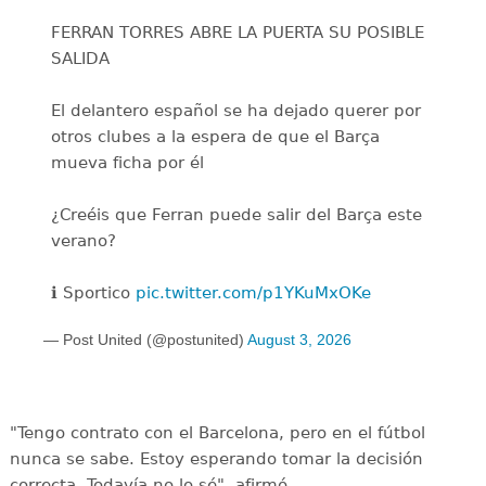
FERRAN TORRES ABRE LA PUERTA SU POSIBLE
SALIDA
El delantero español se ha dejado querer por
otros clubes a la espera de que el Barça
mueva ficha por él
¿Creéis que Ferran puede salir del Barça este
verano?
ℹ️ Sportico
pic.twitter.com/p1YKuMxOKe
— Post United (@postunited)
August 3, 2026
"Tengo contrato con el Barcelona, pero en el fútbol
nunca se sabe. Estoy esperando tomar la decisión
correcta. Todavía no lo sé", afirmó.