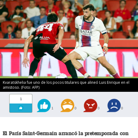
Kvaratskhelia fue uno de los pocos titulares que alineó Luis Enrique en el
amistoso. (Foto: AFP)
1
1
0
0
0
El París Saint-Germain arrancó la pretemporada con