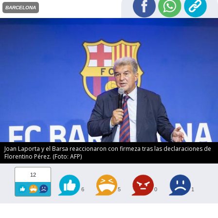
BARCELONA
Joan Laporta y el Barsa reaccionaron con firmeza tras las declaraciones de
Florentino Pérez. (Foto: AFP)
12
6
5
0
1