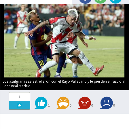
Los azulgranas se estrellaron con el Rayo Vallecano y le pierden el rastro al
líder Real Madrid.
1
1
0
0
0