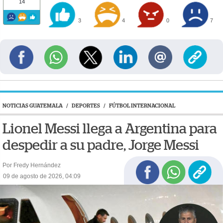
14
3
4
0
7
NOTICIAS GUATEMALA
/
DEPORTES
/
FÚTBOL INTERNACIONAL
Lionel Messi llega a Argentina para
despedir a su padre, Jorge Messi
Por Fredy Hernández
09 de agosto de 2026, 04:09