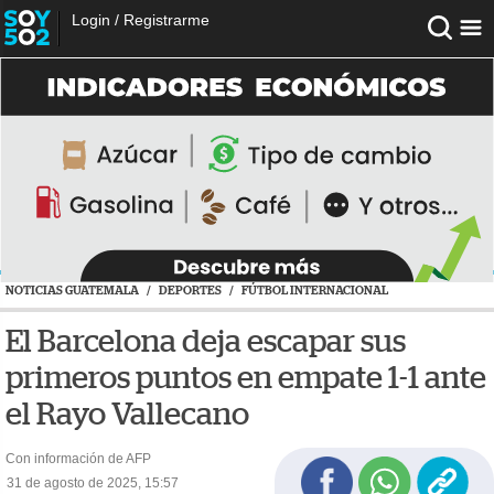
Login
/
Registrarme
NOTICIAS GUATEMALA
/
DEPORTES
/
FÚTBOL INTERNACIONAL
El Barcelona deja escapar sus
primeros puntos en empate 1-1 ante
el Rayo Vallecano
Con información de AFP
31 de agosto de 2025, 15:57