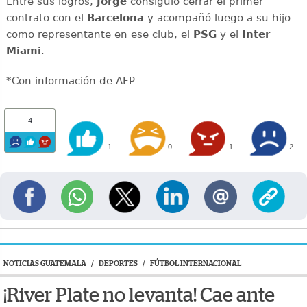
Entre sus logros,
Jorge
consiguió cerrar el primer
contrato con el
Barcelona
y acompañó luego a su hijo
como representante en ese club, el
PSG
y el
Inter
Miami
.
*Con información de AFP
4
1
0
1
2
NOTICIAS GUATEMALA
/
DEPORTES
/
FÚTBOL INTERNACIONAL
¡River Plate no levanta! Cae ante