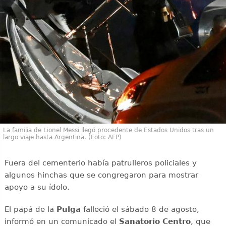
La familia de Lionel Messi llegó procedente de Estados Unidos tras un
largo viaje hasta Argentina. (Foto: AFP)
Fuera del cementerio había patrulleros policiales y
algunos hinchas que se congregaron para mostrar
apoyo a su ídolo.
El papá de la
Pulga
falleció el sábado 8 de agosto,
informó en un comunicado el
Sanatorio Centro
, que