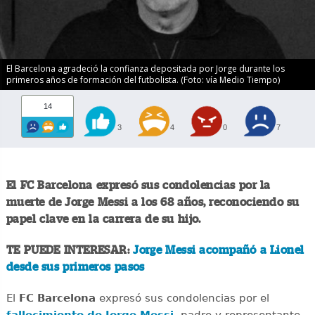
El Barcelona agradeció la confianza depositada por Jorge durante los
primeros años de formación del futbolista. (Foto: vía Medio Tiempo)
14
3
4
0
7
El FC Barcelona expresó sus condolencias por la
muerte de Jorge Messi a los 68 años, reconociendo su
papel clave en la carrera de su hijo.
TE PUEDE INTERESAR:
Jorge Messi acompañó a Lionel
desde sus primeros pasos
El
FC Barcelona
expresó sus condolencias por el