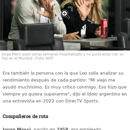
Jorge Messi pasó varias semanas hospitalizado y no pudo estar con su
hijo en el Mundial. (Foto: AFP)
Era también la persona con la que Leo solía analizar su
rendimiento después de cada partido: "Mi viejo me
ayudó muchísimo. Es muy crítico conmigo. Eso hizo que
siempre yo quiera superarme", dijo el ídolo argentino en
una entrevista en 2022 con DirecTV Sports.
Compañeros de ruta
Jorge Messi
, nacido en
1958
, era empleado