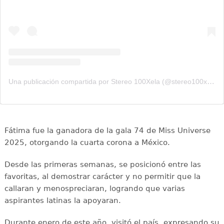
Una publicación compartida por Stereo 100Xela (@stereo100xela)
Fátima fue la ganadora de la gala 74 de Miss Universe
2025, otorgando la cuarta corona a México.
Desde las primeras semanas, se posicionó entre las
favoritas, al demostrar carácter y no permitir que la
callaran y menospreciaran, logrando que varias
aspirantes latinas la apoyaran.
Durante enero de este año, visitó el país, expresando su