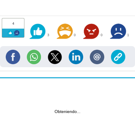
4
3
0
0
1
Obteniendo...