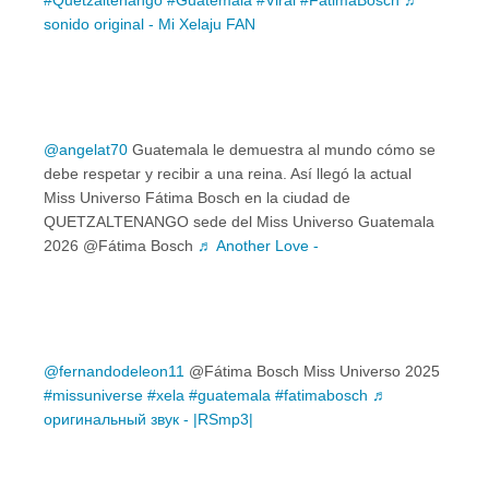
#Quetzaltenango
#Guatemala
#Viral
#FatimaBosch
♬
sonido original - Mi Xelaju FAN
@angelat70
Guatemala le demuestra al mundo cómo se
debe respetar y recibir a una reina. Así llegó la actual
Miss Universo Fátima Bosch en la ciudad de
QUETZALTENANGO sede del Miss Universo Guatemala
2026 @Fátima Bosch
♬ Another Love -
@fernandodeleon11
@Fátima Bosch Miss Universo 2025
#missuniverse
#xela
#guatemala
#fatimabosch
♬
оригинальный звук - |RSmp3|