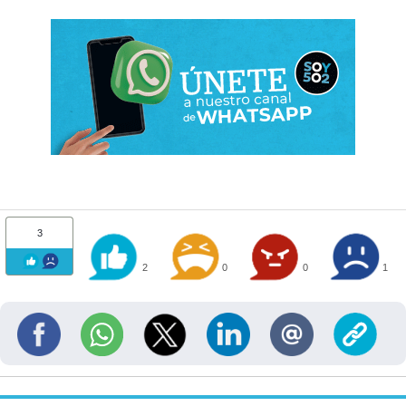
3
2
0
0
1