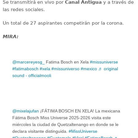
Se transmitirá en vivo por
Canal Antigua
y a través de
las redes sociales.
Un total de 27 aspirantes competirán por la corona.
MIRA:
@marcereyesg_
Fatima Bosch en Xela
#missuniverse
#fatimabosch
#xela
#missuniverso
#mexico
♬ original
sound - officialmooli
@mixelajufan
¡FÁTIMA BOSCH EN XELA! La mexicana
Fátima Bosch Miss Universe 2025-2026 visita este
miércoles la ciudad de Quetzaltenango en donde se le
declara visitante distinguida.
#MissUniverse