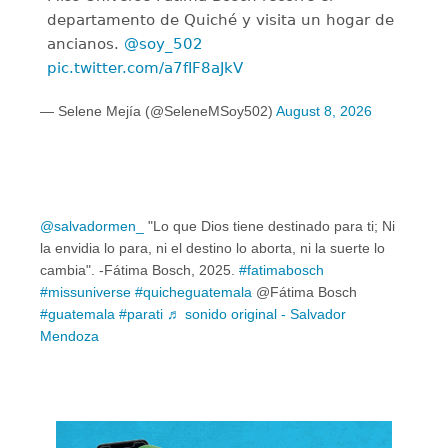
departamento de Quiché y visita un hogar de
ancianos.
@soy_502
pic.twitter.com/a7fIF8aJkV
— Selene Mejía (@SeleneMSoy502)
August 8, 2026
@salvadormen_
"Lo que Dios tiene destinado para ti; Ni
la envidia lo para, ni el destino lo aborta, ni la suerte lo
cambia". -Fátima Bosch, 2025.
#fatimabosch
#missuniverse
#quicheguatemala
@Fátima Bosch
#guatemala
#parati
♬ sonido original - Salvador
Mendoza