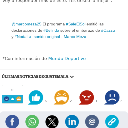
voy a responder más de esto. Les deseo lo mejor".
@marcomeza25
El programa
#SaleElSol
emitió las
declaraciones de
#Belinda
sobre el embarazo de
#Cazzu
y
#Nodal
♬ sonido original - Marco Meza
*Con información de
Mundo Deportivo
ÚLTIMAS NOTICIAS DE GUATEMALA
16
5
2
1
8