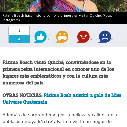
Fatima Bosch hace historia como la primera en visitar Quiché. (Foto:
Instagram)
1
1
0
0
0
Fátima Bosch visitó Quiché, convirtiéndose en la
primera reina internacional en conocer uno de los
lugares más emblemáticos y con la cultura más
numerosa del país.
OTRAS NOTICIAS:
Fátima Bosh asistirá a gala de Miss
Universe Guatemala
Además de sorprenderse por la belleza y calidez dela
población maya
k'iche',
Fátima visitó un hogar de