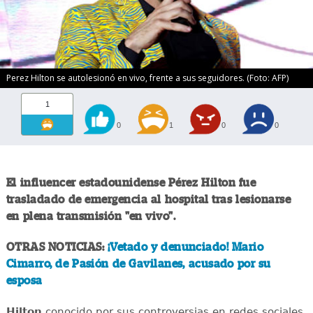
Perez Hilton se autolesionó en vivo, frente a sus seguidores. (Foto: AFP)
1
0
1
0
0
El influencer estadounidense Pérez Hilton fue
trasladado de emergencia al hospital tras lesionarse
en plena transmisión "en vivo".
OTRAS NOTICIAS:
¡Vetado y denunciado! Mario
Cimarro, de Pasión de Gavilanes, acusado por su
esposa
Hilton
conocido por sus controversias en redes sociales