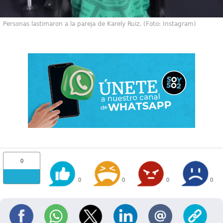
Personas lastimaron a la pareja de Karely Ruiz. (Foto: Instagram)
0
0
0
0
0