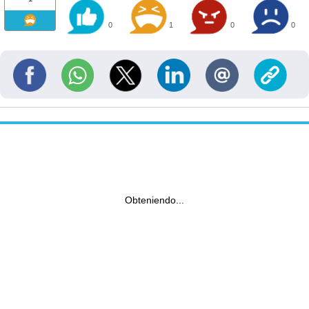
0
1
0
0
Obteniendo...