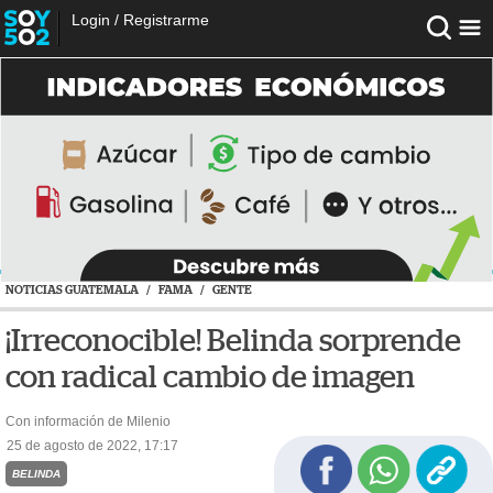
Login
/
Registrarme
NOTICIAS GUATEMALA
/
FAMA
/
GENTE
¡Irreconocible! Belinda sorprende
con radical cambio de imagen
Con información de Milenio
25 de agosto de 2022, 17:17
BELINDA