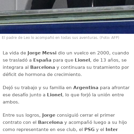
El padre de Leo lo acompañó en todas sus aventuras. (Foto: AFP)
La vida de
Jorge Messi
dio un vuelco en 2000, cuando
se trasladó a
España
para que
Lionel
, de 13 años, se
integrara al
Barcelona
y continuara su tratamiento por
déficit de hormona de crecimiento.
Dejó su trabajo y su familia en
Argentina
para afrontar
ese desafío junto a
Lionel
, lo que forjó la unión entre
ambos.
Entre sus logros,
Jorge
consiguió cerrar el primer
contrato con el
Barcelona
y acompañó luego a su hijo
como representante en ese club, el
PSG
y el
Inter