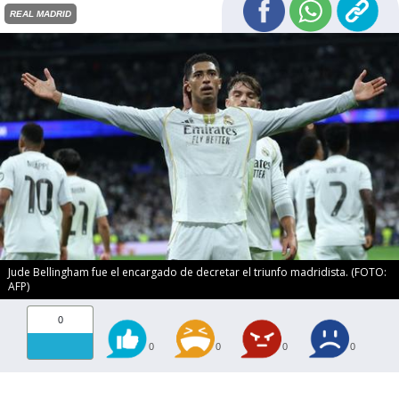
REAL MADRID
Jude Bellingham fue el encargado de decretar el triunfo madridista. (FOTO:
AFP)
0
0
0
0
0