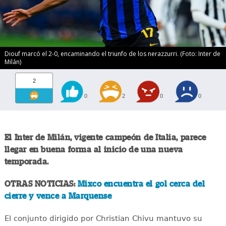
Diouf marcó el 2-0, encaminando el triunfo de los nerazzurri. (Foto: Inter de
Milán)
2
0
2
0
0
El Inter de Milán, vigente campeón de Italia, parece
llegar en buena forma al inicio de una nueva
temporada.
OTRAS NOTICIAS:
Mixco encuentra el gol cerca del
cierre y vence a Marquense
El conjunto dirigido por Christian Chivu mantuvo su