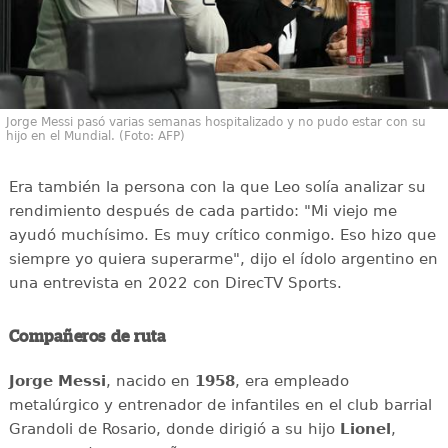
Jorge Messi pasó varias semanas hospitalizado y no pudo estar con su
hijo en el Mundial. (Foto: AFP)
Era también la persona con la que Leo solía analizar su
rendimiento después de cada partido: "Mi viejo me
ayudó muchísimo. Es muy crítico conmigo. Eso hizo que
siempre yo quiera superarme", dijo el ídolo argentino en
una entrevista en 2022 con DirecTV Sports.
Compañeros de ruta
Jorge Messi
, nacido en
1958
, era empleado
metalúrgico y entrenador de infantiles en el club barrial
Grandoli de Rosario, donde dirigió a su hijo
Lionel
,