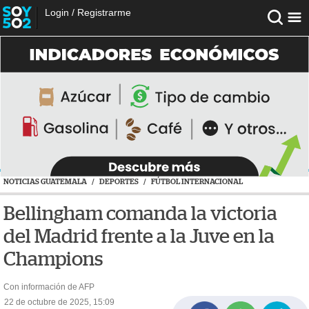
Login
/
Registrarme
NOTICIAS GUATEMALA
/
DEPORTES
/
FÚTBOL INTERNACIONAL
Bellingham comanda la victoria
del Madrid frente a la Juve en la
Champions
Con información de AFP
22 de octubre de 2025, 15:09