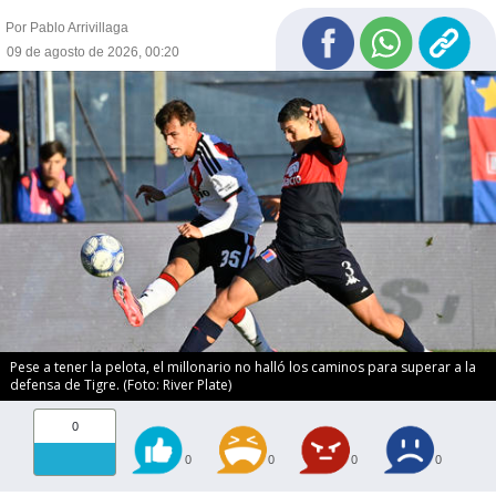
Por Pablo Arrivillaga
09 de agosto de 2026, 00:20
Pese a tener la pelota, el millonario no halló los caminos para superar a la
defensa de Tigre. (Foto: River Plate)
0
0
0
0
0