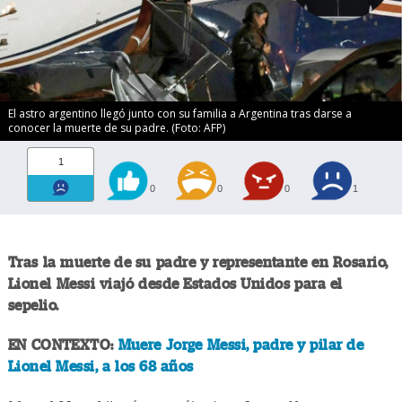
El astro argentino llegó junto con su familia a Argentina tras darse a
conocer la muerte de su padre. (Foto: AFP)
1
0
0
0
1
Tras la muerte de su padre y representante en Rosario,
Lionel Messi
viajó desde Estados Unidos para el
sepelio.
EN CONTEXTO:
Muere Jorge Messi, padre y pilar de
Lionel Messi, a los 68 años