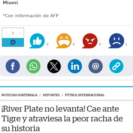
Miami
.
*Con información de AFP
1
0
0
0
1
NOTICIAS GUATEMALA
/
DEPORTES
/
FÚTBOL INTERNACIONAL
¡River Plate no levanta! Cae ante
Tigre y atraviesa la peor racha de
su historia