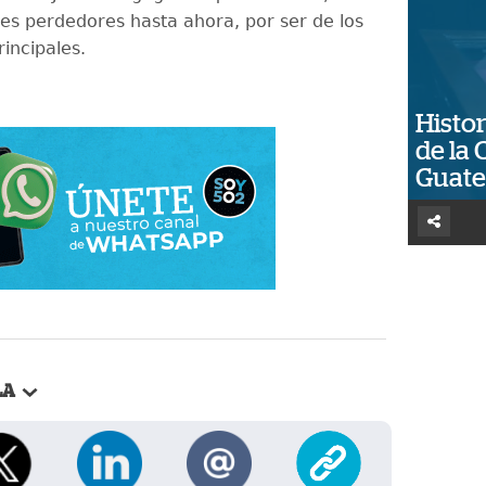
es perdedores hasta ahora, por ser de los
incipales.
Histor
de la 
Guat
LA