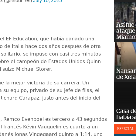
S (@letour_es)
July 10, 2025
Así fue
ataque
Miamo
del EF Education, que había ganado una
ro de Italia hace dos años después de otra
solitario, se impuso con casi tres minutos
obre el campeón de Estados Unidos Quinn
 suizo Michael Storer.
Nansan
de Xel
e la mejor victoria de su carrera. Un
su equipo, privado de su jefe de filas, el
ichard Carapaz, justo antes del inicio del
Casa d
había s
l, Remco Evenpoel es tercero a 43 segundos
l francés Kévin Vauquelin es cuarto a un
ESPECIAL
 danés Jonas Vingegaard quinto a 1:14, uno