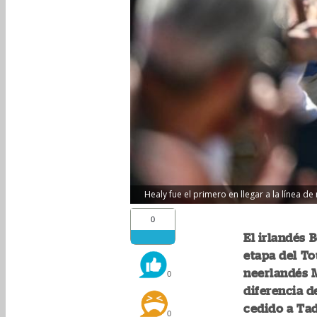
Healy fue el primero en llegar a la línea d
0
El irlandés 
etapa del To
neerlandés M
0
diferencia d
cedido a Tad
0