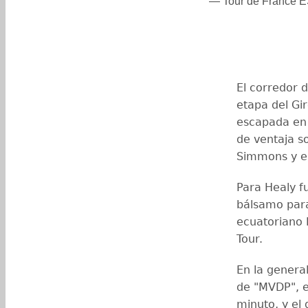
— Tour de France E
El corredor 
etapa del Gi
escapada en 
de ventaja s
Simmons y el
Para Healy fu
bálsamo para 
ecuatoriano R
Tour.
En la genera
de "MVDP", e
minuto, y el