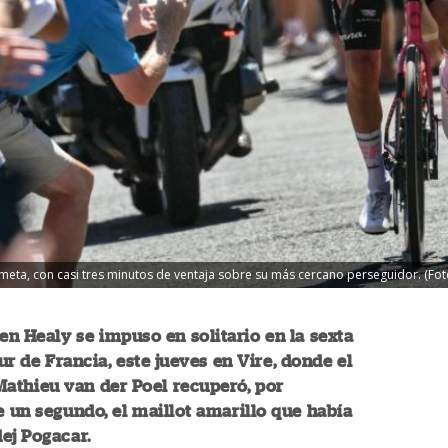
e meta, con casi tres minutos de ventaja sobre su más cercano perseguidor. (Fot
Ben Healy se impuso en solitario en la sexta
ur de Francia, este jueves en Vire, donde el
athieu van der Poel recuperó, por
e un segundo, el maillot amarillo que había
ej Pogacar.