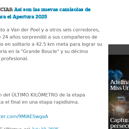
CIAS:
Así son las nuevas camisolas de
ra el Apertura 2025
to a Van der Poel y a otros seis corredores,
de 24 años sorprendió a sus compañeros de
o en solitario a 42.5 km meta para lograr su
oria en la "Grande Boucle" y su décimo
 profesional.
Adelina
Miss U
ón del ÚLTIMO KILÓMETRO de la etapa
a el final en una etapa rapidísima.
itter.com/9MlAESwgaA
Captura
persecu