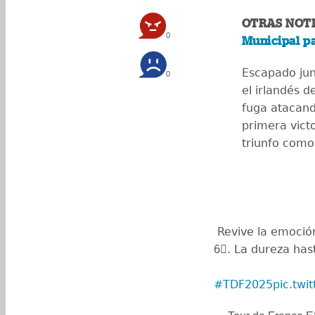
OTRAS NOTI
0
Municipal pa
Escapado jun
0
el irlandés 
fuga atacand
primera vict
triunfo como
️ Revive la emoci
6⃣. La dureza hast
#TDF2025
pic.tw