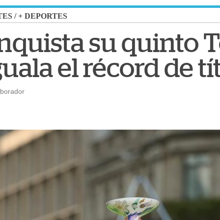
TES
/
+ DEPORTES
nquista su quinto 
guala el récord de tí
aborador