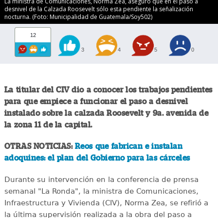
La ministra de Comunicaciones, Norma Zea, aseguró que en el paso a
desnivel de la Calzada Roosevelt sólo esta pendiente la señalización
nocturna. (Foto: Municipalidad de Guatemala/Soy502)
12
3
4
5
0
La titular del CIV dio a conocer los trabajos pendientes
para que empiece a funcionar el paso a desnivel
instalado sobre la calzada Roosevelt y 9a. avenida de
la zona 11 de la capital.
OTRAS NOTICIAS:
Reos que fabrican e instalan
adoquines: el plan del Gobierno para las cárceles
Durante su intervención en la conferencia de prensa
semanal "La Ronda", la ministra de Comunicaciones,
Infraestructura y Vivienda (CIV), Norma Zea, se refirió a
la última supervisión realizada a la obra del paso a