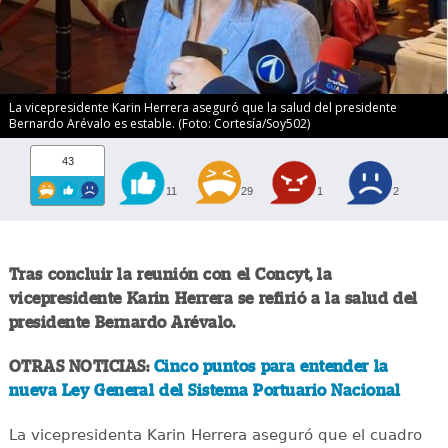
La vicepresidente Karin Herrera aseguró que la salud del presidente
Bernardo Arévalo es estable. (Foto: Cortesía/Soy502)
43
11
29
1
2
Tras concluir la reunión con el Concyt, la
vicepresidente Karin Herrera se refirió a la salud del
presidente Bernardo Arévalo.
OTRAS NOTICIAS:
Cinco puntos para entender la
nueva Ley General del Sistema Portuario Nacional
La vicepresidenta Karin Herrera aseguró que el cuadro