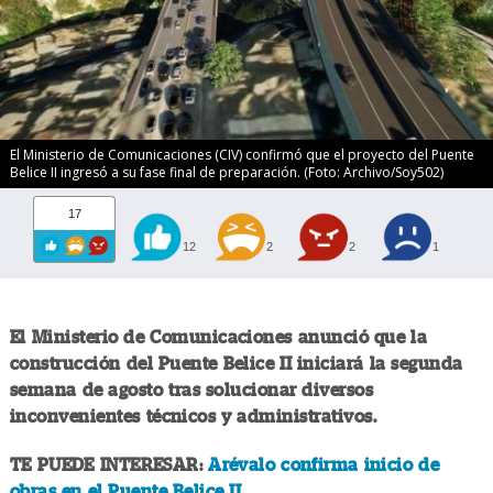
El Ministerio de Comunicaciones (CIV) confirmó que el proyecto del Puente
Belice II ingresó a su fase final de preparación. (Foto: Archivo/Soy502)
17
12
2
2
1
El Ministerio de Comunicaciones anunció que la
construcción del Puente Belice II iniciará la segunda
semana de agosto tras solucionar diversos
inconvenientes técnicos y administrativos.
TE PUEDE INTERESAR:
Arévalo confirma inicio de
obras en el Puente Belice II