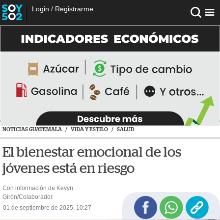
Login
/
Registrarme
NOTICIAS GUATEMALA
/
VIDA Y ESTILO
/
SALUD
El bienestar emocional de los
jóvenes está en riesgo
Con información de Kevyn
Girón/Colaborador
01 de septiembre de 2025, 10:27