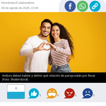
Hernández/Colaboradora
06 de agosto de 2026, 22:00
Ambos deben hablar y definir qué relación de pareja están por llevar.
(Foto: Shutterstock)
0
0
0
0
0