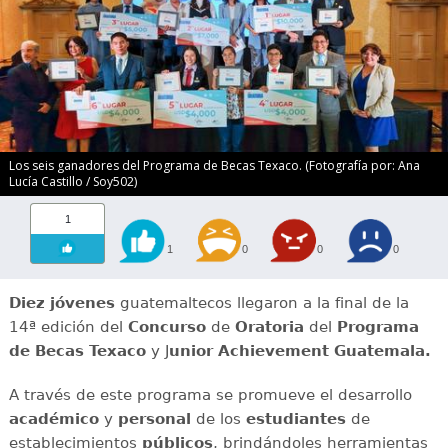
Los seis ganadores del Programa de Becas Texaco. (Fotografía por: Ana
Lucía Castillo / Soy502)
1
1
0
0
0
Diez jóvenes
guatemaltecos llegaron a la final de la
14ª edición del
Concurso
de
Oratoria
del
Programa
de Becas
Texaco
y J
unior Achievement Guatemala.
A través de este programa se promueve el desarrollo
académico
y
personal
de los
estudiantes
de
establecimientos
públicos
, brindándoles herramientas