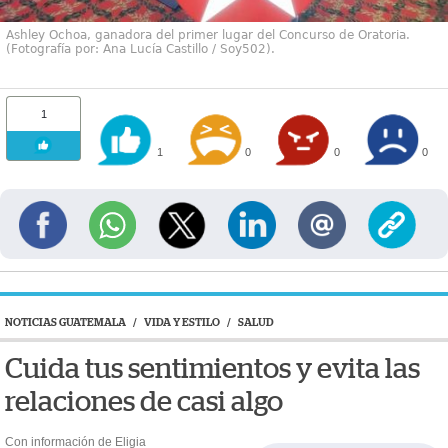
Ashley Ochoa, ganadora del primer lugar del Concurso de Oratoria.
(Fotografía por: Ana Lucía Castillo / Soy502).
1
1
0
0
0
NOTICIAS GUATEMALA
/
VIDA Y ESTILO
/
SALUD
Cuida tus sentimientos y evita las
relaciones de casi algo
Con información de Eligia