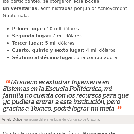
los participantes, se otorgaron
seis becas
universitarias
, administradas por Junior Achievement
Guatemala:
Primer lugar:
10 mil dólares
Segundo lugar:
7 mil dólares
Tercer lugar:
5 mil dólares
Cuarto, quinto y sexto lugar:
4 mil dólares
Séptimo al décimo lugar:
una computadora
“
Mi sueño es estudiar Ingeniería en
Sistemas en la Escuela Politécnica, mi
familia no cuenta con los recursos para que
yo pudiera entrar a esta institución, pero
”
gracias a Texaco, podré lograr mi meta
Ashely Ochoa
, ganadora del primer lugar del Concurso de Oratoria.
Con la clausura de esta edición del
Programa de