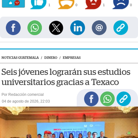
1
0
1
0
NOTICIAS GUATEMALA
/
DINERO
/
EMPRESAS
Seis jóvenes lograrán sus estudios
universitarios gracias a Texaco
Por Redacción comercial
04 de agosto de 2026, 22:03