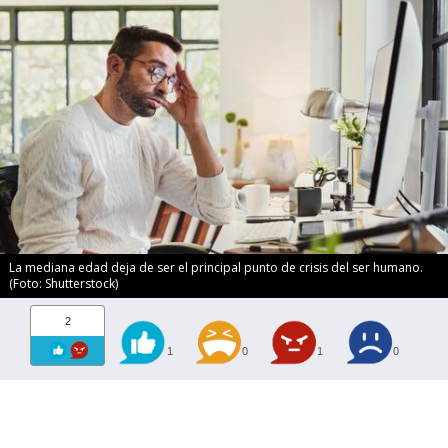
La mediana edad deja de ser el principal punto de crisis del ser humano.
(Foto: Shutterstock)
2
1
0
1
0