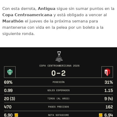
Con esta derrota,
Antigua
sigue sin sumar puntos en la
Copa Centroamericana
y está obligado a vencer al
Marathón
el jueves de la próxima semana para
mantenerse con vida en la pelea por un boleto a la
siguiente ronda.