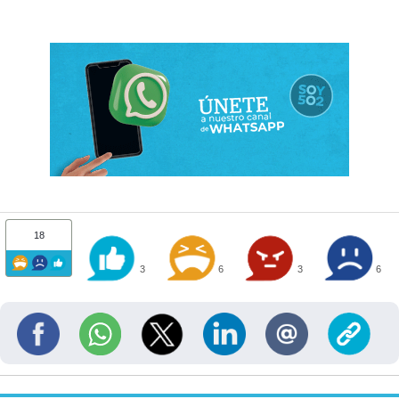
18
3
6
3
6