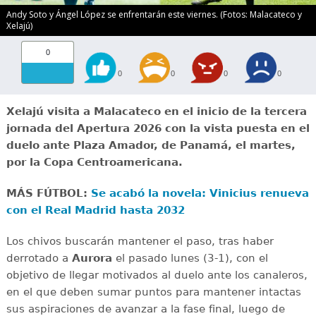
Andy Soto y Ángel López se enfrentarán este viernes. (Fotos: Malacateco y
Xelajú)
0
0
0
0
0
Xelajú visita a Malacateco en el inicio de la tercera
jornada del Apertura 2026 con la vista puesta en el
duelo ante Plaza Amador, de Panamá, el martes,
por la Copa Centroamericana.
MÁS FÚTBOL:
Se acabó la novela: Vinicius renueva
con el Real Madrid hasta 2032
Los chivos buscarán mantener el paso, tras haber
derrotado a
Aurora
el pasado lunes (3-1), con el
objetivo de llegar motivados al duelo ante los canaleros,
en el que deben sumar puntos para mantener intactas
sus aspiraciones de avanzar a la fase final, luego de