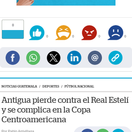
0
0
0
0
0
NOTICIAS GUATEMALA
/
DEPORTES
/
FÚTBOL NACIONAL
Antigua pierde contra el Real Estelí
y se complica en la Copa
Centroamericana
Por Pablo Arrivillaga