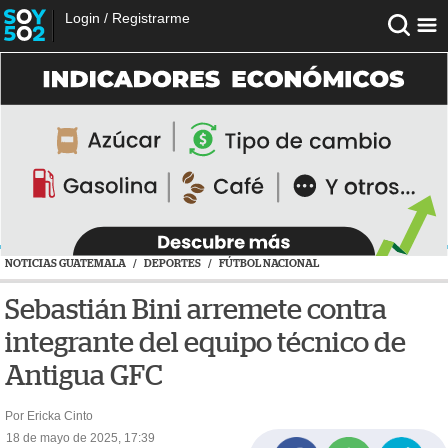
Login
/
Registrarme
NOTICIAS GUATEMALA
/
DEPORTES
/
FÚTBOL NACIONAL
Sebastián Bini arremete contra
integrante del equipo técnico de
Antigua GFC
Por Ericka Cinto
18 de mayo de 2025, 17:39