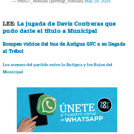
— InfoGT_Noticias (@infogt_noticias)
May 18, 2025
LEE:
La jugada de Davis Contreras que
pudo darle el título a Municipal
Rompen vidrios del bus de Antigua GFC a su llegada
al Trébol
Los memes del partido entre la Antigua y los Rojos del
Municipal