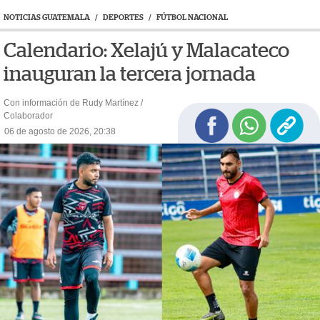
NOTICIAS GUATEMALA
/
DEPORTES
/
FÚTBOL NACIONAL
Calendario: Xelajú y Malacateco
inauguran la tercera jornada
Con información de Rudy Martínez /
Colaborador
06 de agosto de 2026, 20:38