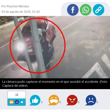
Por Reychel Méndez
03 de agosto de 2026, 01:44
La cámara pudo capturar el momento en el que sucedió el accidente. (Foto:
Captura de video)
18
3
6
3
6