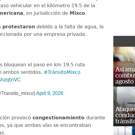
aso vehicular en el kilómetro 19.5 de la
mericana
, en jurisdicción de
Mixco
.
s
protestaron
debido a la falta de agua, la
orcionada por una empresa privada.
s bloquean el paso en km 19.5 ruta
Así ama
n ambos sentidos.
#TránsitoMixco
combust
3shzqtnVC
agosto
@Transito_mixco)
April 9, 2026
Ataque
conduct
ación provocó
congestionamiento
durante
tránsit
os, ya que ambas vías se encontraban
as.