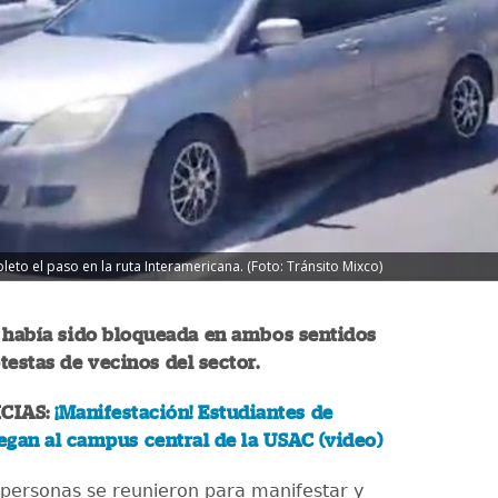
to el paso en la ruta Interamericana. (Foto: Tránsito Mixco)
a había sido bloqueada en ambos sentidos
testas de vecinos del sector.
CIAS:
¡Manifestación! Estudiantes de
legan al campus central de la USAC (video)
personas se reunieron para manifestar y