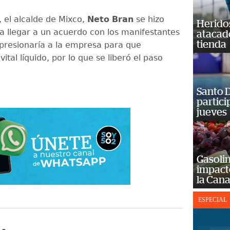
 el alcalde de Mixco,
Neto
Bran
se hizo
Heridos
a llegar a un acuerdo con los manifestantes
atacad
tienda
 presionaría a la empresa para que
vital líquido, por lo que se liberó el paso
Santo D
partici
jueves
Gasolin
impact
la Cana
ESPECIAL