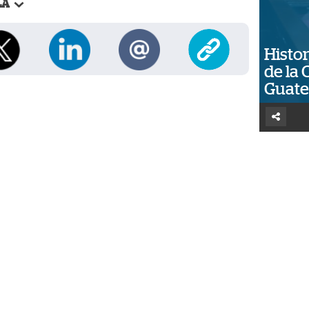
LA
Histor
de la 
Guat