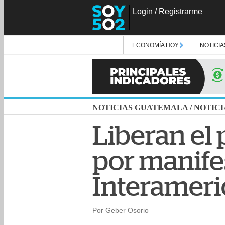
Login
/
Registrarme
ECONOMÍA HOY
NOTICIA
NOTICIAS GUATEMALA
/
NOTICI
Liberan el 
por manifes
Interamer
Por Geber Osorio