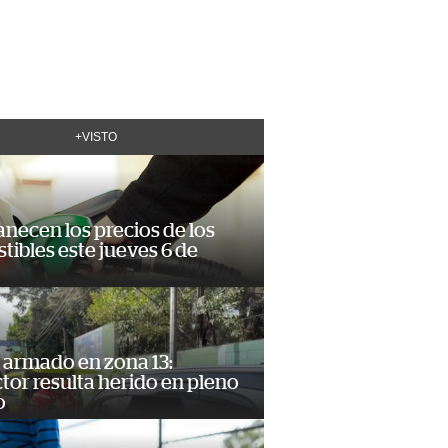
+VISTO
necen los precios de los
ibles este jueves 6 de
 armado en zona 13:
or resulta herido en pleno
o