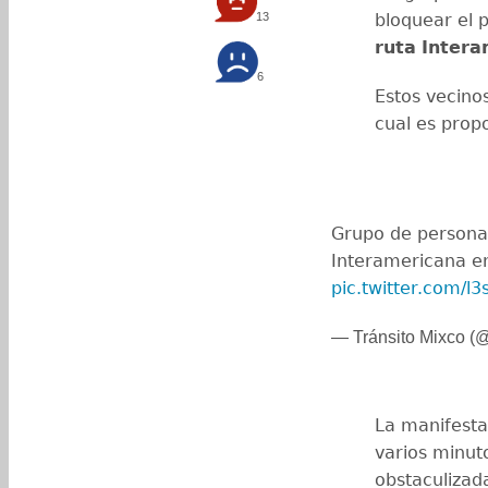
13
bloquear el p
ruta
Intera
6
Estos vecino
cual es prop
Grupo de persona
Interamericana e
pic.twitter.com/l
— Tránsito Mixco (
La manifest
varios minut
obstaculizad