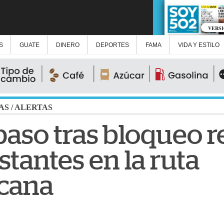
VERS
S
GUATE
DINERO
DEPORTES
FAMA
VIDA Y ESTILO
AS
/
ALERTAS
paso tras bloqueo r
tantes en la ruta
icana