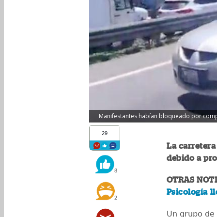
Manifestantes habían bloqueado por comple
29
La carreter
debido a pro
8
OTRAS NOTI
Psicología l
2
Un grupo de 