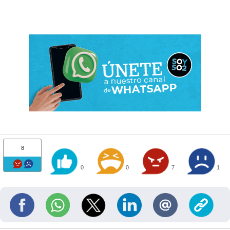
8
0
0
7
1