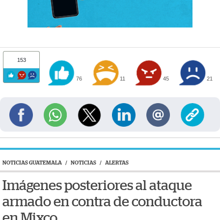
153
76
11
45
21
NOTICIAS GUATEMALA
/
NOTICIAS
/
ALERTAS
Imágenes posteriores al ataque
armado en contra de conductora
en Mixco