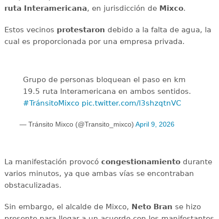
ruta
Interamericana
, en jurisdicción de
Mixco
.
Estos vecinos
protestaron
debido a la falta de agua, la
cual es proporcionada por una empresa privada.
Grupo de personas bloquean el paso en km
19.5 ruta Interamericana en ambos sentidos.
#TránsitoMixco
pic.twitter.com/l3shzqtnVC
— Tránsito Mixco (@Transito_mixco)
April 9, 2026
La manifestación provocó
congestionamiento
durante
varios minutos, ya que ambas vías se encontraban
obstaculizadas.
Sin embargo, el alcalde de Mixco,
Neto
Bran
se hizo
presente para llegar a un acuerdo con los manifestantes