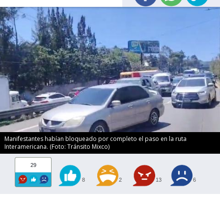
Manifestantes habían bloqueado por completo el paso en la ruta
Interamericana. (Foto: Tránsito Mixco)
29
8
2
13
6