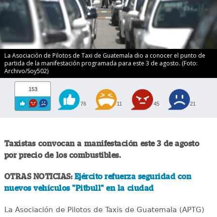
La Asociación de Pilotos de Taxi de Guatemala dio a conocer el punto de
partida de la manifestación programada para este 3 de agosto. (Foto:
Archivo/Soy502)
153
76
11
45
21
Taxistas convocan a manifestación este 3 de agosto
por precio de los combustibles.
OTRAS NOTICIAS:
Ejército refuerza seguridad con
nuevos vehículos "Pitbull" en la ciudad
La Asociación de Pilotos de Taxis de Guatemala (APTG)