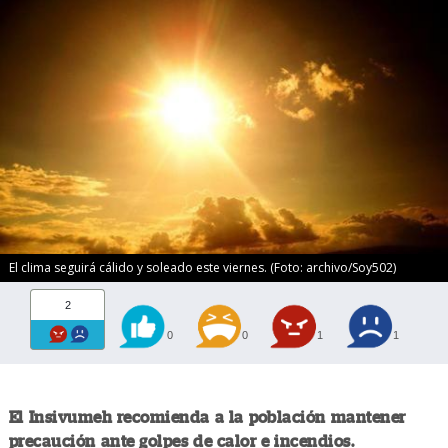
El clima seguirá cálido y soleado este viernes. (Foto: archivo/Soy502)
2
0
0
1
1
El Insivumeh recomienda a la población mantener
precaución ante golpes de calor e incendios.