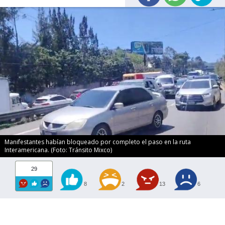
Manifestantes habían bloqueado por completo el paso en la ruta
Interamericana. (Foto: Tránsito Mixco)
29
8
2
13
6