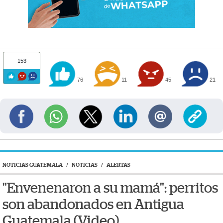
153
76
11
45
21
NOTICIAS GUATEMALA
/
NOTICIAS
/
ALERTAS
"Envenenaron a su mamá": perritos
son abandonados en Antigua
Guatemala (Video)