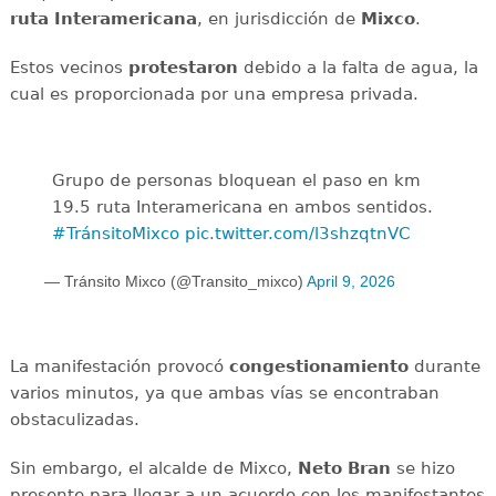
ruta
Interamericana
, en jurisdicción de
Mixco
.
Estos vecinos
protestaron
debido a la falta de agua, la
cual es proporcionada por una empresa privada.
Grupo de personas bloquean el paso en km
19.5 ruta Interamericana en ambos sentidos.
#TránsitoMixco
pic.twitter.com/l3shzqtnVC
— Tránsito Mixco (@Transito_mixco)
April 9, 2026
La manifestación provocó
congestionamiento
durante
varios minutos, ya que ambas vías se encontraban
obstaculizadas.
Sin embargo, el alcalde de Mixco,
Neto
Bran
se hizo
presente para llegar a un acuerdo con los manifestantes