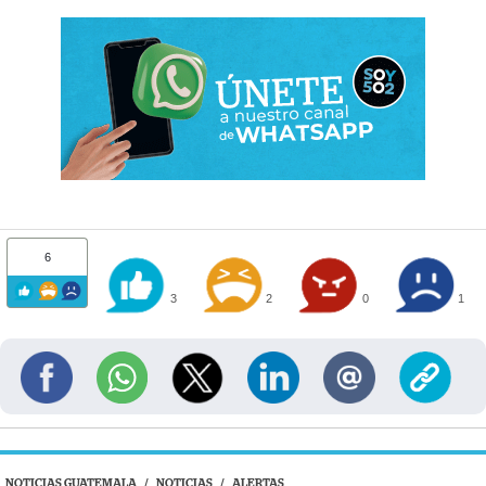
6
3
2
0
1
NOTICIAS GUATEMALA
/
NOTICIAS
/
ALERTAS