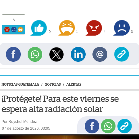
8
0
1
4
3
NOTICIAS GUATEMALA
/
NOTICIAS
/
ALERTAS
¡Protégete! Para este viernes se
espera alta radiación solar
Por Reychel Méndez
07 de agosto de 2026, 03:05