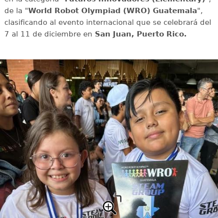
de la "
World Robot Olympiad (WRO) Guatemala
",
clasificando al evento internacional que se celebrará del
7 al 11 de diciembre en
San Juan, Puerto Rico.