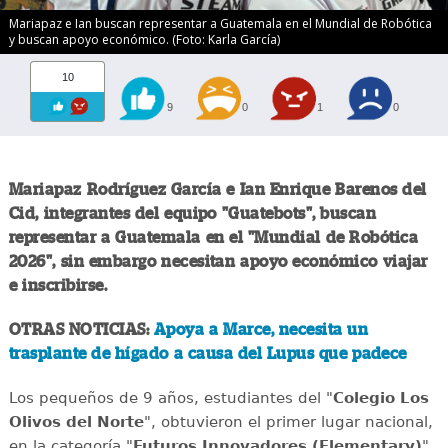
Mariapaz e Ian buscan representar a Guatemala en el Mundial de Robótica
y buscan apoyo económico. (Foto: Karla García)
10
9
0
1
0
Mariapaz Rodríguez García e Ian Enrique Barenos del
Cid, integrantes del equipo "Guatebots", buscan
representar a Guatemala en el "Mundial de Robótica
2026", sin embargo necesitan apoyo económico viajar
e inscribirse.
OTRAS NOTICIAS:
Apoya a Marce, necesita un
trasplante de hígado a causa del Lupus que padece
Los pequeños de 9 años, estudiantes del "
Colegio Los
Olivos del Norte
", obtuvieron el primer lugar nacional,
en la categoría "
Futuros Innovadores (Elementary)
",