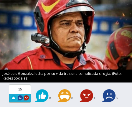
José Luis González lucha por su vida tras una complicada cirugía. (Foto:
Redes Sociales)
15
8
0
1
6