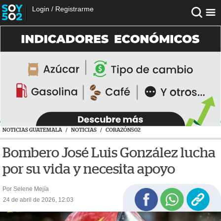
Login
/
Registrarme
NOTICIAS GUATEMALA
/
NOTICIAS
/
CORAZÓN502
Bombero José Luis González lucha
por su vida y necesita apoyo
Por Selene Mejía
24 de abril de 2026, 12:03