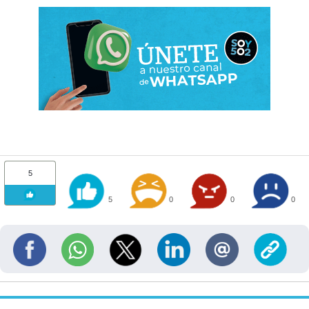
5
5
0
0
0