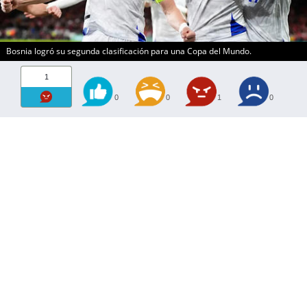
Bosnia logró su segunda clasificación para una Copa del Mundo.
1
0
0
1
0