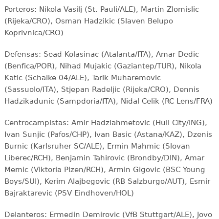
Porteros: Nikola Vasilj (St. Pauli/ALE), Martin Zlomislic
(Rijeka/CRO), Osman Hadzikic (Slaven Belupo
Koprivnica/CRO)
Defensas: Sead Kolasinac (Atalanta/ITA), Amar Dedic
(Benfica/POR), Nihad Mujakic (Gaziantep/TUR), Nikola
Katic (Schalke 04/ALE), Tarik Muharemovic
(Sassuolo/ITA), Stjepan Radeljic (Rijeka/CRO), Dennis
Hadzikadunic (Sampdoria/ITA), Nidal Celik (RC Lens/FRA)
Centrocampistas: Amir Hadziahmetovic (Hull City/ING),
Ivan Sunjic (Pafos/CHP), Ivan Basic (Astana/KAZ), Dzenis
Burnic (Karlsruher SC/ALE), Ermin Mahmic (Slovan
Liberec/RCH), Benjamin Tahirovic (Brondby/DIN), Amar
Memic (Viktoria Plzen/RCH), Armin Gigovic (BSC Young
Boys/SUI), Kerim Alajbegovic (RB Salzburgo/AUT), Esmir
Bajraktarevic (PSV Eindhoven/HOL)
Delanteros: Ermedin Demirovic (VfB Stuttgart/ALE), Jovo