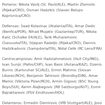
Porteros: Nikola Vasilj (St. Pauli/ALE), Martin Zlomislic
(Rijeka/CRO), Osman Hadzikic (Slaven Belupo
Koprivnica/CRO)
Defensas: Sead Kolasinac (Atalanta/ITA), Amar Dedic
(Benfica/POR), Nihad Mujakic (Gaziantep/TUR), Nikola
Katic (Schalke 04/ALE), Tarik Muharemovic
(Sassuolo/ITA), Stjepan Radeljic (Rijeka/CRO), Dennis
Hadzikadunic (Sampdoria/ITA), Nidal Celik (RC Lens/FRA)
Centrocampistas: Amir Hadziahmetovic (Hull City/ING),
Ivan Sunjic (Pafos/CHP), Ivan Basic (Astana/KAZ), Dzenis
Burnic (Karlsruher SC/ALE), Ermin Mahmic (Slovan
Liberec/RCH), Benjamin Tahirovic (Brondby/DIN), Amar
Memic (Viktoria Plzen/RCH), Armin Gigovic (BSC Young
Boys/SUI), Kerim Alajbegovic (RB Salzburgo/AUT), Esmir
Bajraktarevic (PSV Eindhoven/HOL)
Delanteros: Ermedin Demirovic (VfB Stuttgart/ALE), Jovo