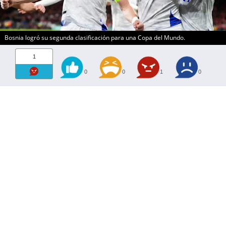
Bosnia logró su segunda clasificación para una Copa del Mundo.
1
0
0
1
0