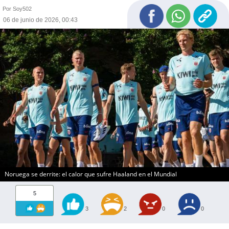
Por Soy502
06 de junio de 2026, 00:43
Noruega se derrite: el calor que sufre Haaland en el Mundial
5
3
2
0
0