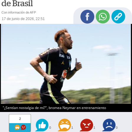
de Brasil
Con información de AFP
17 de junio de 2026, 22:51
"¿Sentían nostalgia de mí?", bromea Neymar en entrenamiento
2
0
1
1
0