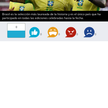
Brasil es la selección más laureada de la historia y es el único país que ha
participado en todas las ediciones celebradas hasta la fecha.
0
0
0
0
0