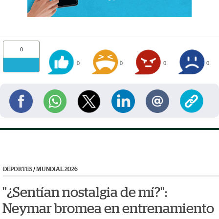
0
0
0
0
0
DEPORTES
/
MUNDIAL 2026
"¿Sentían nostalgia de mí?":
Neymar bromea en entrenamiento