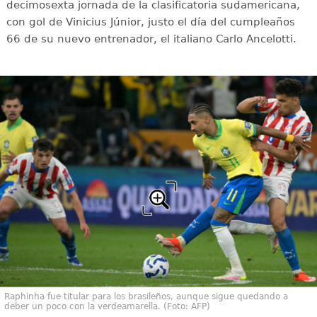
decimosexta jornada de la clasificatoria sudamericana,
con gol de Vinicius Júnior, justo el día del cumpleaños
66 de su nuevo entrenador, el italiano Carlo Ancelotti.
Raphinha fue titular para los brasileños, aunque sigue quedando a
deber un poco con la verdeamarella. (Foto: AFP)