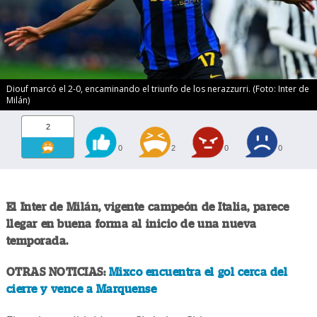
Diouf marcó el 2-0, encaminando el triunfo de los nerazzurri. (Foto: Inter de
Milán)
2
0
2
0
0
El Inter de Milán, vigente campeón de Italia, parece
llegar en buena forma al inicio de una nueva
temporada.
OTRAS NOTICIAS:
Mixco encuentra el gol cerca del
cierre y vence a Marquense