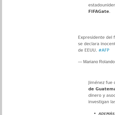
estadouniden
FIFAGate
.
Expresidente del 
se declara inoce
de EEUU.
#AFP
— Mariano Roland
Jiménez fue 
de Guatem
dinero y aso
investigan l
ADEMÁS