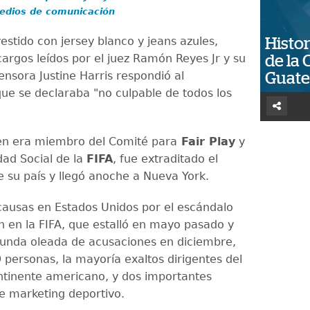
edios de comunicación
estido con jersey blanco y jeans azules,
Histor
cargos leídos por el juez Ramón Reyes Jr y su
de la 
nsora Justine Harris respondió al
Guat
ue se declaraba "no culpable de todos los
en era miembro del Comité para
Fair Play
y
dad Social de la
FIFA
, fue extraditado el
 su país y llegó anoche a Nueva York.
s causas en Estados Unidos por el escándalo
n en la FIFA, que estalló en mayo pasado y
unda oleada de acusaciones en diciembre,
 personas, la mayoría exaltos dirigentes del
ontinente americano, y dos importantes
 marketing deportivo.