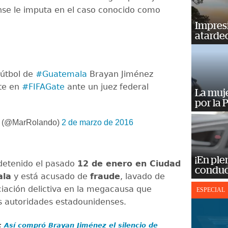
se le imputa en el caso conocido como
Impres
atardec
fútbol de
#Guatemala
Brayan Jiménez
nte en
#FIFAGate
ante un juez federal
La muj
por la 
o (@MarRolando)
2 de marzo de 2016
¡En ple
detenido el pasado
12 de enero en Ciudad
conduc
ala
y está acusado de
fraude
, lavado de
ciación delictiva en la megacausa que
ESPECIAL
as autoridades estadounidenses.
:
Así compró Brayan Jiménez el silencio de