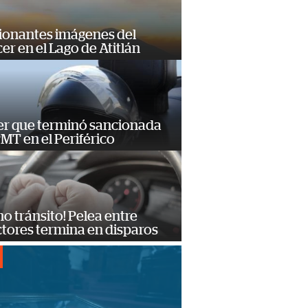
ionantes imágenes del
er en el Lago de Atitlán
er que terminó sancionada
PMT en el Periférico
no tránsito! Pelea entre
tores termina en disparos