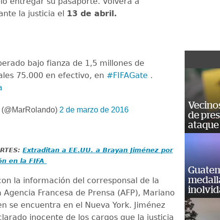
ió entregar su pasaporte. Volverá a
nte la justicia el
13 de abril.
berado bajo fianza de 1,5 millones de
uales 75.000 en efectivo, en
#FIFAGate
.
a
Vecino
o (@MarRolando)
2 de marzo de 2016
de pre
ataque
ARTES:
Extraditan a EE.UU. a Brayan Jiménez por
ón en la FIFA
Guatem
medall
on la información del corresponsal de la
inolvi
a Agencia Francesa de Prensa (AFP), Mariano
en se encuentra en el Nueva York. Jiménez
larado inocente de los cargos que la justicia