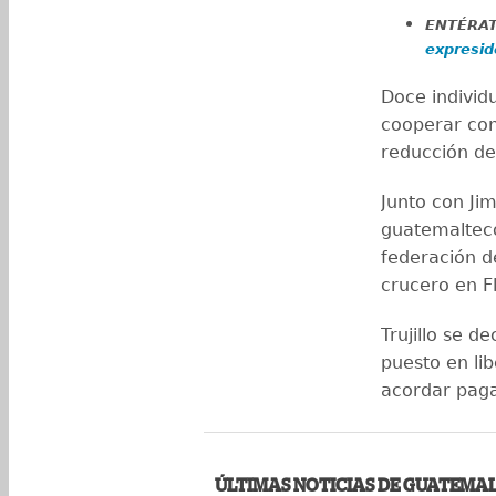
ENTÉRA
expresid
Doce individ
cooperar con
reducción de
Junto con Ji
guatemalteco 
federación d
crucero en Fl
Trujillo se d
puesto en li
acordar paga
ÚLTIMAS NOTICIAS DE GUATEMA