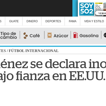
VERS
S
GUATE
DINERO
DEPORTES
FAMA
VIDA Y ESTILO
TES
/
FÚTBOL INTERNACIONAL
énez se declara in
bajo fianza en EE.UU.