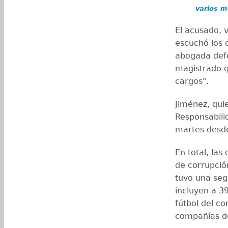
varios m
El acusado, v
escuchó los 
abogada defe
magistrado q
cargos".
Jiménez, qui
Responsabili
martes desde
En total, la
de corrupció
tuvo una seg
incluyen a 39
fútbol del c
compañías de