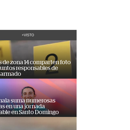
+VISTO
s de zona 14 comparten foto
suntos responsables de
 armado
ala suma numerosas
as en una jornada
dable en Santo Domingo