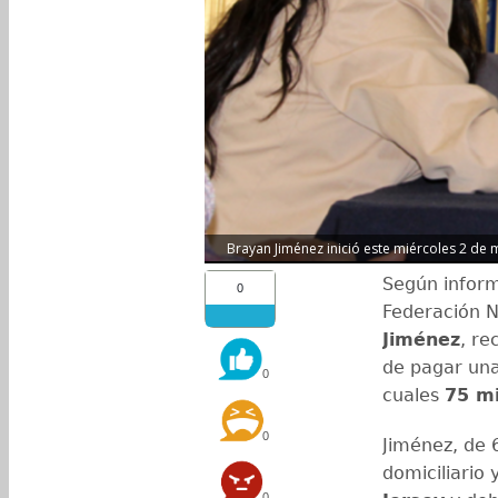
Brayan Jiménez inició este miércoles 2 de 
Según inform
0
Federación N
Jiménez
, re
de pagar una
0
cuales
75 mi
0
Jiménez, de 
domiciliario 
0