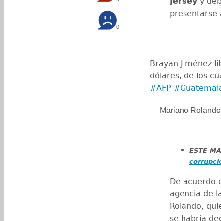
Jersey
y deb
presentarse a
0
Brayan Jiménez li
dólares, de los c
#AFP
#Guatemal
— Mariano Roland
ESTE M
corrupci
De acuerdo c
agencia de l
Rolando, qui
se habría dec