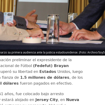
marzo su primera audiencia ante la justicia estadounidense. (Foto: Archivo/Soy5
ación preliminar el expresidente de la
acional de Fútbol
(Fedefut) Brayan
cuperó su libertad en
Estados
Unidos, luego
 fianza de
1.5 millones de dólares
, de los
l dólares
fueron pagados en efectivo.
61 años, fue colocado bajo arresto
y estará alojado en
Jersey
City
, en
Nueva