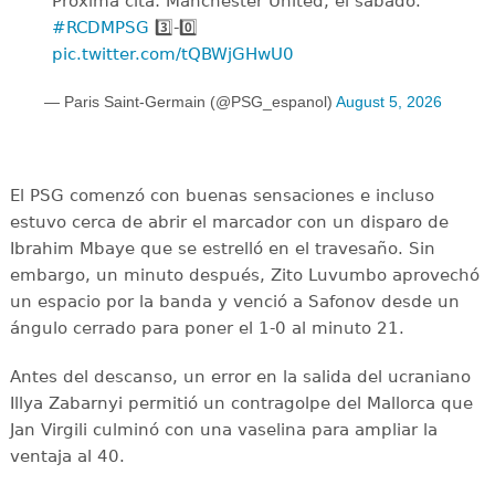
Próxima cita: Manchester United, el sábado.
#RCDMPSG
3️⃣-0️⃣
pic.twitter.com/tQBWjGHwU0
— Paris Saint-Germain (@PSG_espanol)
August 5, 2026
El PSG comenzó con buenas sensaciones e incluso
estuvo cerca de abrir el marcador con un disparo de
Ibrahim Mbaye que se estrelló en el travesaño. Sin
embargo, un minuto después, Zito Luvumbo aprovechó
un espacio por la banda y venció a Safonov desde un
ángulo cerrado para poner el 1-0 al minuto 21.
Antes del descanso, un error en la salida del ucraniano
Illya Zabarnyi permitió un contragolpe del Mallorca que
Jan Virgili culminó con una vaselina para ampliar la
ventaja al 40.