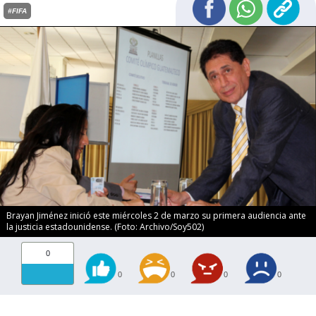
#FIFA
Brayan Jiménez inició este miércoles 2 de marzo su primera audiencia ante
la justicia estadounidense. (Foto: Archivo/Soy502)
0
0
0
0
0