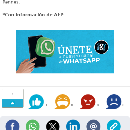
Rennes.
*Con información de AFP
1
1
0
0
0