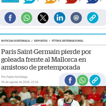
1
0
0
0
NOTICIAS GUATEMALA
/
DEPORTES
/
FÚTBOL INTERNACIONAL
París Saint-Germain pierde por
goleada frente al Mallorca en
amistoso de pretemporada
Por Pablo Arrivillaga
05 de agosto de 2026, 22:34