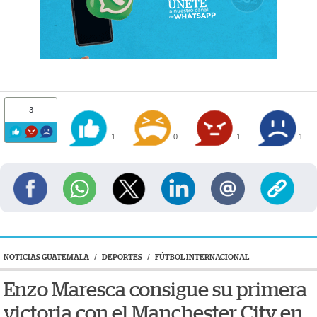
3
1
0
1
1
NOTICIAS GUATEMALA
/
DEPORTES
/
FÚTBOL INTERNACIONAL
Enzo Maresca consigue su primera
victoria con el Manchester City en