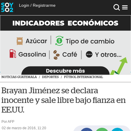
Login
/
Registrarme
NOTICIAS GUATEMALA
/
DEPORTES
/
FÚTBOL INTERNACIONAL
Brayan Jiménez se declara
inocente y sale libre bajo fianza en
EE.UU.
Por AFP
02 de marzo de 2016, 11:20