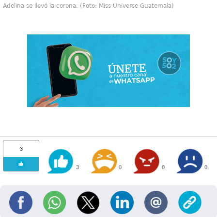
Adelina se llevó la corona. (Foto: Miss Universe Guatemala)
3
3
0
0
0