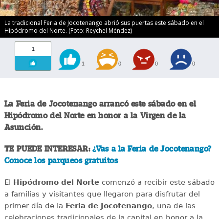
La tradicional Feria de Jocotenango abrió sus puertas este sábado en el
Hipódromo del Norte. (Foto: Reychel Méndez)
1
1
0
0
0
La Feria de Jocotenango arrancó este sábado en el
Hipódromo del Norte en honor a la Virgen de la
Asunción.
TE PUEDE INTERESAR:
¿Vas a la Feria de Jocotenango?
Conoce los parqueos gratuitos
El
Hipódromo del Norte
comenzó a recibir este sábado
a familias y visitantes que llegaron para disfrutar del
primer día de la
Feria de Jocotenango
, una de las
celebraciones tradicionales de la capital en honor a la