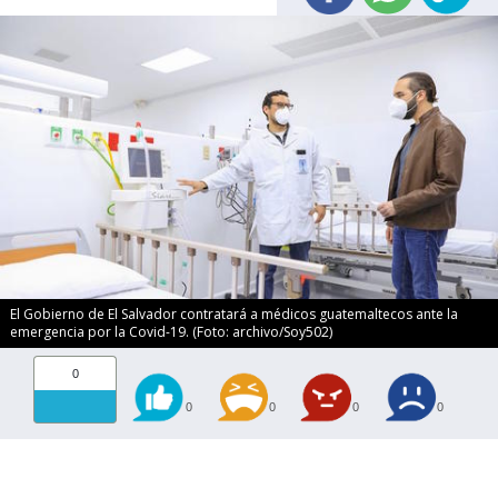
El Gobierno de El Salvador contratará a médicos guatemaltecos ante la
emergencia por la Covid-19. (Foto: archivo/Soy502)
0
0
0
0
0