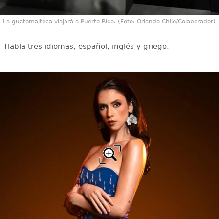
La guatemalteca viajará a Puerto Rico. (Foto: Orlando Chile/Colaborador)
Habla tres idiomas, español, inglés y griego.