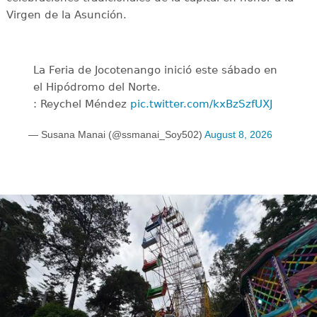
Virgen de la Asunción.
La Feria de Jocotenango inició este sábado en
el Hipódromo del Norte.
: Reychel Méndez
pic.twitter.com/kxBzSzfUXJ
— Susana Manai (@ssmanai_Soy502)
August 8, 2026