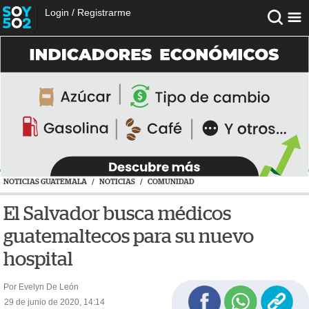
Login
/
Registrarme
NOTICIAS GUATEMALA
/
NOTICIAS
/
COMUNIDAD
El Salvador busca médicos
guatemaltecos para su nuevo
hospital
Por Evelyn De León
29 de junio de 2020, 14:14