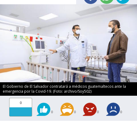
El Gobierno de El Salvador contratará a médicos guatemaltecos ante la
emergencia por la Covid-19. (Foto: archivo/Soy502)
0
0
0
0
0