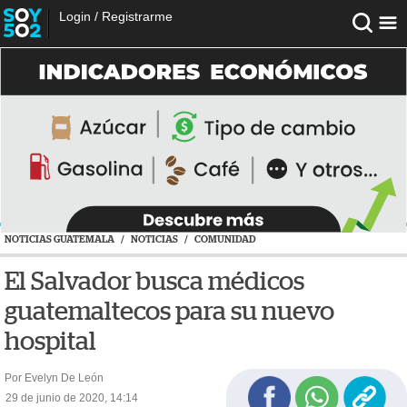
Login
/
Registrarme
NOTICIAS GUATEMALA
/
NOTICIAS
/
COMUNIDAD
El Salvador busca médicos
guatemaltecos para su nuevo
hospital
Por Evelyn De León
29 de junio de 2020, 14:14