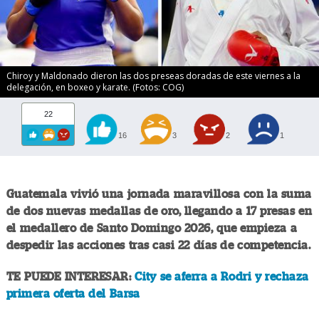
Chiroy y Maldonado dieron las dos preseas doradas de este viernes a la
delegación, en boxeo y karate. (Fotos: COG)
22
16
3
2
1
Guatemala vivió una jornada maravillosa con la suma
de dos nuevas medallas de oro, llegando a 17 presas en
el medallero de Santo Domingo 2026, que empieza a
despedir las acciones tras casi 22 días de competencia.
TE PUEDE INTERESAR:
City se aferra a Rodri y rechaza
primera oferta del Barsa