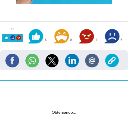
16
6
0
4
6
Obteniendo...