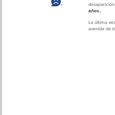
desaparició
3
años.
La última vez
avenida de l