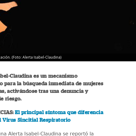
ión. (Foto: Alerta Isabel-Claudina)
sabel-Claudina es un mecanismo
o para la búsqueda inmediata de mujeres
s, activándose tras una denuncia y
e riesgo.
CIAS:
El principal síntoma que diferencia
l Virus Sincitial Respiratorio
na Alerta Isabel-Claudina se reportó la