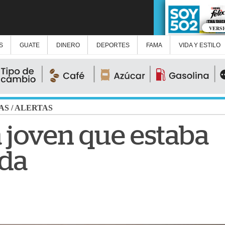
VERS
S
GUATE
DINERO
DEPORTES
FAMA
VIDA Y ESTILO
AS
/
ALERTAS
a joven que estaba
ida