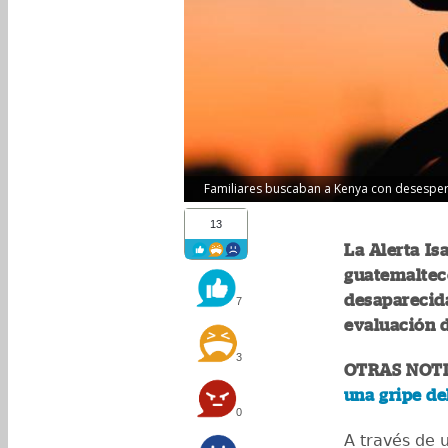
Familiares buscaban a Kenya con desesperac
13
La Alerta I
guatemaltec
desaparecida
7
evaluación d
3
OTRAS NOTI
una gripe de
0
A través de u