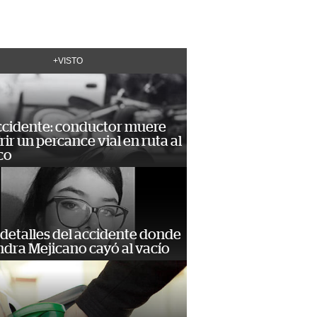
+VISTO
accidente: conductor muere
frir un percance vial en ruta al
co
detalles del accidente donde
dra Mejicano cayó al vacío