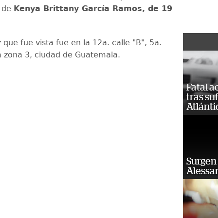
n de
Kenya Brittany García Ramos, de 19
 que fue vista fue en la 12a. calle "B", 5a.
a zona 3, ciudad de Guatemala.
Fatal 
tras su
Atlánti
Surgen 
Alessan