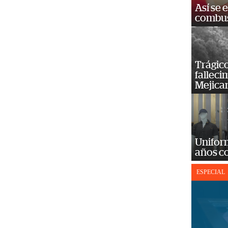
Así se 
combus
Trágico
falleci
Mejica
Unifor
años c
ESPECIAL