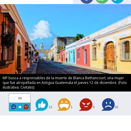
MP busca a responsables de la muerte de Blanca Bethancourt, una mujer
que fue atropellada en Antigua Guatemala el jueves 12 de diciembre. (Foto
ilustrativa: Civitatis)
43
13
1
9
20