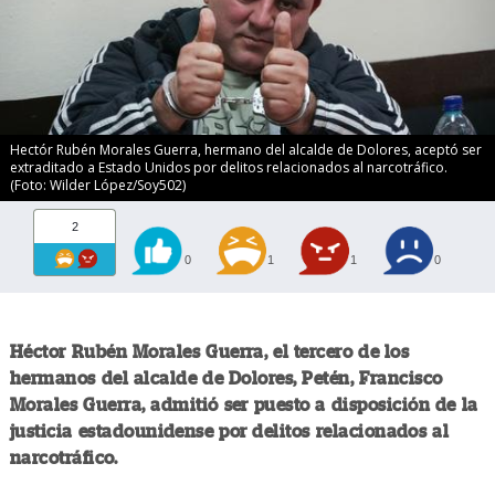
Hectór Rubén Morales Guerra, hermano del alcalde de Dolores, aceptó ser
extraditado a Estado Unidos por delitos relacionados al narcotráfico.
(Foto: Wilder López/Soy502)
2
0
1
1
0
Héctor Rubén Morales Guerra, el tercero de los
hermanos del alcalde de Dolores, Petén, Francisco
Morales Guerra, admitió ser puesto a disposición de la
justicia estadounidense por delitos relacionados al
narcotráfico.