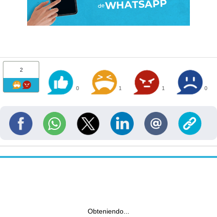
2
0
1
1
0
Obteniendo...