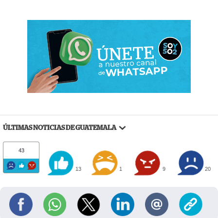
ÚLTIMAS NOTICIAS DE GUATEMALA
43
13
1
9
20