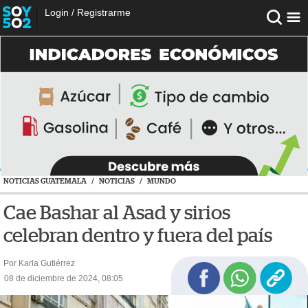
Login
/
Registrarme
NOTICIAS GUATEMALA
/
NOTICIAS
/
MUNDO
Cae Bashar al Asad y sirios
celebran dentro y fuera del país
Por Karla Gutiérrez
08 de diciembre de 2024, 08:05