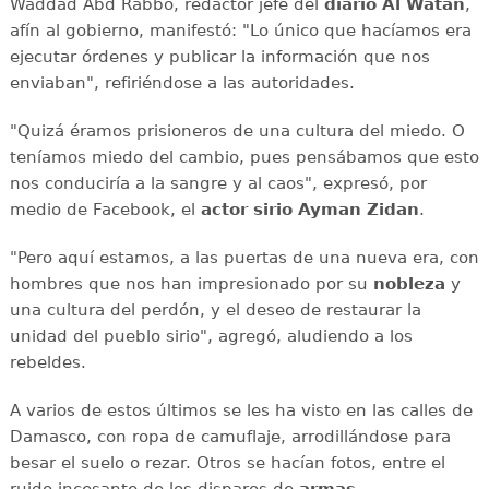
Waddad Abd Rabbo, redactor jefe del
diario Al Watan
,
afín al gobierno, manifestó: "Lo único que hacíamos era
ejecutar órdenes y publicar la información que nos
enviaban", refiriéndose a las autoridades.
"Quizá éramos prisioneros de una cultura del miedo. O
teníamos miedo del cambio, pues pensábamos que esto
nos conduciría a la sangre y al caos", expresó, por
medio de Facebook, el
actor sirio Ayman Zidan
.
"Pero aquí estamos, a las puertas de una nueva era, con
hombres que nos han impresionado por su
nobleza
y
una cultura del perdón, y el deseo de restaurar la
unidad del pueblo sirio", agregó, aludiendo a los
rebeldes.
A varios de estos últimos se les ha visto en las calles de
Damasco, con ropa de camuflaje, arrodillándose para
besar el suelo o rezar. Otros se hacían fotos, entre el
ruido incesante de los disparos de
armas