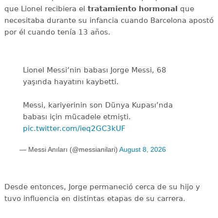
que Lionel recibiera el
tratamiento hormonal
que
necesitaba durante su infancia cuando Barcelona apostó
por él cuando tenía 13 años.
Lionel Messi’nin babası Jorge Messi, 68
yaşında hayatını kaybetti.
Messi, kariyerinin son Dünya Kupası’nda
babası için mücadele etmişti.
pic.twitter.com/ieq2GC3kUF
— Messi Anıları (@messianilari)
August 8, 2026
Desde entonces, Jorge permaneció cerca de su hijo y
tuvo influencia en distintas etapas de su carrera.