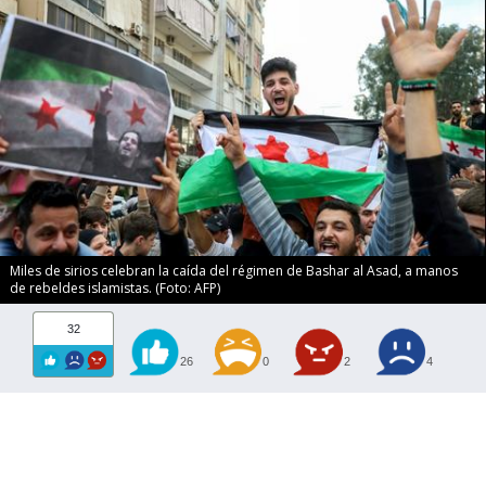
Miles de sirios celebran la caída del régimen de Bashar al Asad, a manos
de rebeldes islamistas. (Foto: AFP)
32
26
0
2
4