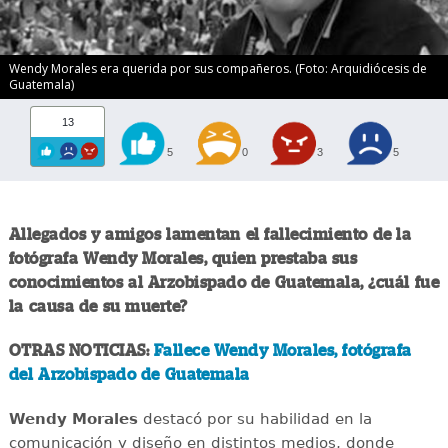
Wendy Morales era querida por sus compañeros. (Foto: Arquidiócesis de
Guatemala)
13
5
0
3
5
Allegados y amigos lamentan el fallecimiento de la
fotógrafa Wendy Morales, quien prestaba sus
conocimientos al Arzobispado de Guatemala, ¿cuál fue
la causa de su muerte?
OTRAS NOTICIAS:
Fallece Wendy Morales, fotógrafa
del Arzobispado de Guatemala
Wendy Morales
destacó por su habilidad en la
comunicación y diseño en distintos medios, donde