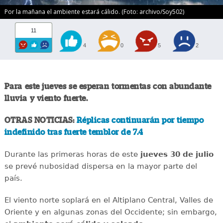
Por la mañana el ambiente estará cálido. (Foto: archivo/Soy502)
11
4
0
5
2
Para este jueves se esperan tormentas con abundante
lluvia y viento fuerte.
OTRAS NOTICIAS:
Réplicas continuarán por tiempo
indefinido tras fuerte temblor de 7.4
Durante las primeras horas de este
jueves 30 de julio
se prevé nubosidad dispersa en la mayor parte del
país.
El viento norte soplará en el Altiplano Central, Valles de
Oriente y en algunas zonas del Occidente; sin embargo,