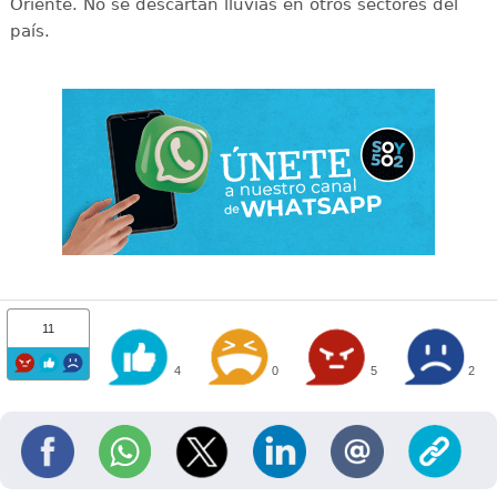
Oriente. No se descartan lluvias en otros sectores del
país.
11
4
0
5
2