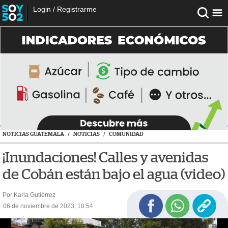
Login
/
Registrarme
NOTICIAS GUATEMALA
/
NOTICIAS
/
COMUNIDAD
¡Inundaciones! Calles y avenidas
de Cobán están bajo el agua (video)
Por Karla Gutiérrez
06 de noviembre de 2023, 10:54