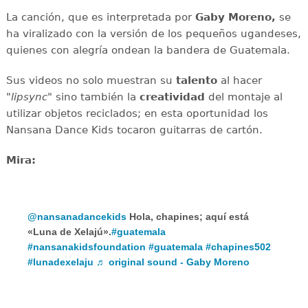
La canción, que es interpretada por
Gaby Moreno,
se
ha viralizado con la versión de los pequeños ugandeses,
quienes con alegría ondean la bandera de Guatemala.
Sus videos no solo muestran su
talento
al hacer
"
lipsync
" sino también la
creatividad
del montaje al
utilizar objetos reciclados; en esta oportunidad los
Nansana Dance Kids tocaron guitarras de cartón.
Mira:
@nansanadancekids
Hola, chapines; aquí está
«Luna de Xelajú».
#guatemala
#nansanakidsfoundation
#guatemala
#chapines502
#lunadexelaju
♬ original sound - Gaby Moreno