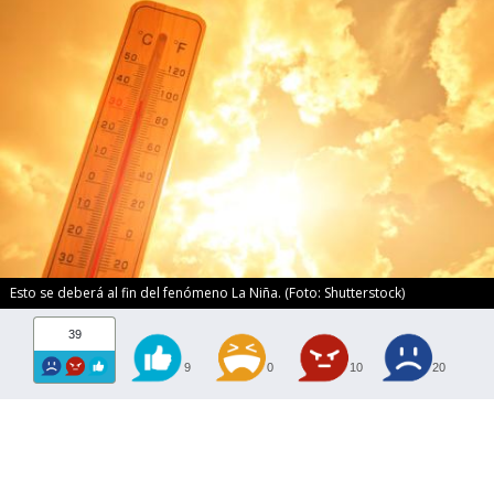
Esto se deberá al fin del fenómeno La Niña. (Foto: Shutterstock)
39
9
0
10
20