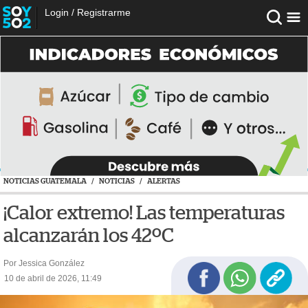
Login
/
Registrarme
NOTICIAS GUATEMALA
/
NOTICIAS
/
ALERTAS
¡Calor extremo! Las temperaturas
alcanzarán los 42ºC
Por Jessica González
10 de abril de 2026, 11:49