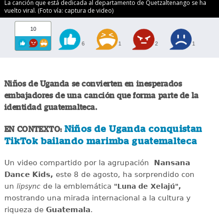
La canción que está dedicada al departamento de Quetzaltenango se ha
vuelto viral. (Foto vía: captura de video)
10
6
1
2
1
Niños de Uganda se convierten en inesperados
embajadores de una canción que forma parte de la
identidad guatemalteca.
Niños de Uganda conquistan
EN CONTEXTO:
TikTok bailando marimba guatemalteca
Un video compartido por la agrupación
Nansana
Dance Kids,
este 8 de agosto, ha sorprendido con
un
de la emblemática
lipsync
"Luna de Xelajú",
mostrando una mirada internacional a la cultura y
riqueza de
Guatemala
.